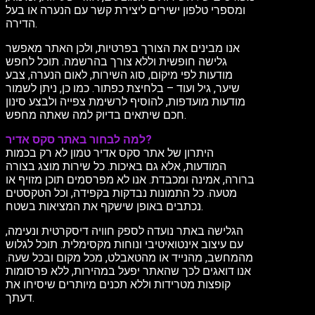
ומספרי טלפון ישירים ליצירת קשר עם הנערה או בעל
הדירה.
אנו מבינים את הצורך בפרטיות, ולכן האתר מאפשר
גלישה חופשית וללא צורך בהרשמה. תוכל לחפש
מודעות לפי מיקום, סוג השירות, לאום הנערה, צבע
שיער, גיל ועוד – בלחיצת כפתור. כמו כן, ניתן לשמור
מודעות מועדפות, להוסיף לרשימת צפייה ולבצע סינון
חכם שיתאים בדיוק למה שאתה מחפש.
למה לבחור באתר סקס אדיר?
היתרון של אתר סקס אדיר טמון לא רק בכמות
המודעות, אלא גם באיכות. כל שירות מוצג בצורה
ברורה, אמינה ומכבדת. אנו לא מפרסמים תוכן מזויף או
מטעה. כל התמונות נבדקות בקפידה, וכל הטקסטים
נכתבים באופן שישקף את המציאות בשטח.
הגלישה באתר נועדה לספק חוויה דיסקרטית ונעימה,
עם עיצוב אינטואיטיבי ונוחות מקסימלית. תוכל לגלוש
מהמחשב, מהנייד או מהטאבלט, מכל מקום ובכל שעה.
אנו דואגים לכך שהאתר יפעל במהירות, ללא פרסומות
קופצות מטרידות וללא תכנים מיותרים שיסיחו את
דעתך.