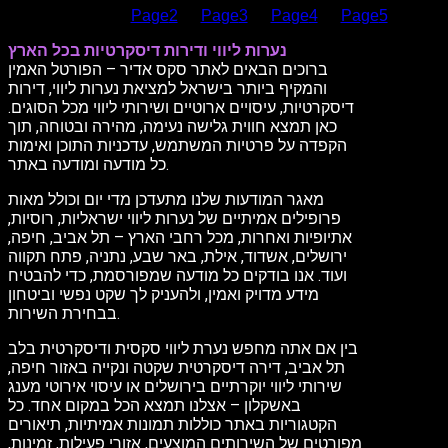
Page
1
Page
2
Page
3
Page
4
Page
5
נערות ליווי ודירות דיסקרטיות בכל הארץ
ברוכים הבאים לאתר סקס אדיר – הפורטל האמין
והמקיף ביותר בישראל למציאת נערות ליווי, דירות
דיסקרטיות, עיסויים ארוטיים ושירותי ליווי מכל הסוגים.
כאן תמצא חווית גלישה נעימה, מהירה ובטוחה, תוך
הקפדה על פרטיות המשתמש, עדכניות התוכן ואימות
כל מודעה ומודעה באתר.
מאגר המודעות שלנו מתעדכן מדי יום וכולל מאות
פרופילים אמיתיים של נערות ליווי ישראליות, רוסיות,
אתיופיות ואחרות, מכל רחבי הארץ – תל אביב, חיפה,
ירושלים, אשדוד, אילת, באר שבע, נתניה, פתח תקווה
ועוד. אנו בודקים כל מודעה שמפורסמת, כדי להבטיח
מידע מדויק ואמין, ולהעניק לך שקט נפשי וביטחון
בבחירת השירות.
בין אם אתה מחפש נערת ליווי סקסית ודיסקרטית בלב
תל אביב, דירה דיסקרטית שקטה ונקייה באזור חיפה,
שירותי ליווי יוקרתיים בירושלים או עיסוי אירוטי מענג
באשקלון – אצלנו תמצא הכל במקום אחד. כל
הקטגוריות באתר כוללות תמונות אמיתיות, תיאורים
מפורטים של השירותים המוצעים, אזורי פעילות, זמינות,