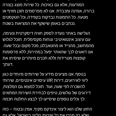
המודעות, אלא גם באיכות. כל שירות מוצג בצורה
ברורה, אמינה ומכבדת. אנו לא מפרסמים תוכן מזויף או
מטעה. כל התמונות נבדקות בקפידה, וכל הטקסטים
נכתבים באופן שישקף את המציאות בשטח.
הגלישה באתר נועדה לספק חוויה דיסקרטית ונעימה,
עם עיצוב אינטואיטיבי ונוחות מקסימלית. תוכל לגלוש
מהמחשב, מהנייד או מהטאבלט, מכל מקום ובכל שעה.
אנו דואגים לכך שהאתר יפעל במהירות, ללא פרסומות
קופצות מטרידות וללא תכנים מיותרים שיסיחו את
דעתך.
בנוסף, אנו מציעים מידע על שירותים מיוחדים כגון
עיסויים אינטימיים, שירותי VIP, ליווי לאירועים, דירות
להשכרה לפי שעה, ועוד. תוכל למצוא גם המלצות,
דירוגים של גולשים, טיפים לבחירת השירות המתאים
לך וכלים נוספים שיסייעו לך לבצע החלטה חכמה.
החזון שלנו הוא ליצור אינדקס מקיף, אמין ובטוח – כזה
שלא רק מרכז את כל שירותי הליווי בישראל, אלא גם