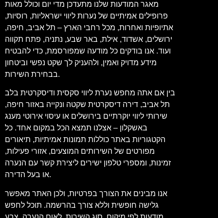
מאגר המודעות שלנו מתעדכן מדי יום וכולל מאות
פרופילים אמיתיים של נערות ליווי ישראליות, רוסיות,
אתיופיות ואחרות, מכל רחבי הארץ – תל אביב, חיפה,
ירושלים, אשדוד, אילת, באר שבע, נתניה, פתח תקווה
ועוד. אנו בודקים כל מודעה שמפורסמת, כדי להבטיח
מידע מדויק ואמין, ולהעניק לך שקט נפשי וביטחון
בבחירת השירות.
בין אם אתה מחפש נערת ליווי סקסית ודיסקרטית בלב
תל אביב, דירה דיסקרטית שקטה ונקייה באזור חיפה,
שירותי ליווי יוקרתיים בירושלים או עיסוי אירוטי מענג
באשקלון – אצלנו תמצא הכל במקום אחד. כל
הקטגוריות באתר כוללות תמונות אמיתיות, תיאורים
מפורטים של השירותים המוצעים, אזורי פעילות,
זמינות, ומספרי טלפון ישירים ליצירת קשר עם הנערה
או בעל הדירה.
אנו מבינים את הצורך בפרטיות, ולכן האתר מאפשר
גלישה חופשית וללא צורך בהרשמה. תוכל לחפש
מודעות לפי מיקום, סוג השירות, לאום הנערה, צבע