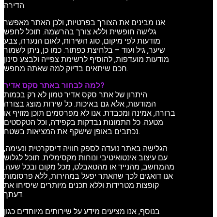
הדירה.
אנו מבינים את הצורך בפרטיות, ולכן האתר מאפשר
גלישה חופשית וללא צורך בהרשמה. תוכל לחפש
מודעות לפי מיקום, סוג השירות, לאום הנערה, צבע
שיער, גיל ועוד – בלחיצת כפתור. כמו כן, ניתן לשמור
מודעות מועדפות, להוסיף לרשימת צפייה ולבצע סינון
חכם שיתאים בדיוק למה שאתה מחפש.
למה לבחור באתר סקס אדיר?
היתרון של אתר סקס אדיר טמון לא רק בכמות
המודעות, אלא גם באיכות. כל שירות מוצג בצורה
ברורה, אמינה ומכבדת. אנו לא מפרסמים תוכן מזויף או
מטעה. כל התמונות נבדקות בקפידה, וכל הטקסטים
נכתבים באופן שישקף את המציאות בשטח.
הגלישה באתר נועדה לספק חוויה דיסקרטית ונעימה,
עם עיצוב אינטואיטיבי ונוחות מקסימלית. תוכל לגלוש
מהמחשב, מהנייד או מהטאבלט, מכל מקום ובכל שעה.
אנו דואגים לכך שהאתר יפעל במהירות, ללא פרסומות
קופצות מטרידות וללא תכנים מיותרים שיסיחו את
דעתך.
בנוסף, אנו מציעים מידע על שירותים מיוחדים כגון