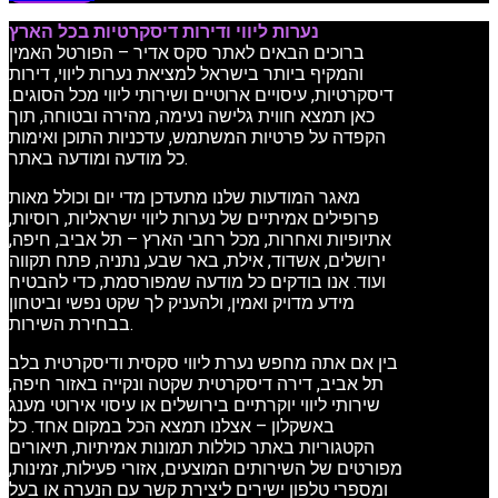
נערות ליווי ודירות דיסקרטיות בכל הארץ
ברוכים הבאים לאתר סקס אדיר – הפורטל האמין
והמקיף ביותר בישראל למציאת נערות ליווי, דירות
דיסקרטיות, עיסויים ארוטיים ושירותי ליווי מכל הסוגים.
כאן תמצא חווית גלישה נעימה, מהירה ובטוחה, תוך
הקפדה על פרטיות המשתמש, עדכניות התוכן ואימות
כל מודעה ומודעה באתר.
מאגר המודעות שלנו מתעדכן מדי יום וכולל מאות
פרופילים אמיתיים של נערות ליווי ישראליות, רוסיות,
אתיופיות ואחרות, מכל רחבי הארץ – תל אביב, חיפה,
ירושלים, אשדוד, אילת, באר שבע, נתניה, פתח תקווה
ועוד. אנו בודקים כל מודעה שמפורסמת, כדי להבטיח
מידע מדויק ואמין, ולהעניק לך שקט נפשי וביטחון
בבחירת השירות.
בין אם אתה מחפש נערת ליווי סקסית ודיסקרטית בלב
תל אביב, דירה דיסקרטית שקטה ונקייה באזור חיפה,
שירותי ליווי יוקרתיים בירושלים או עיסוי אירוטי מענג
באשקלון – אצלנו תמצא הכל במקום אחד. כל
הקטגוריות באתר כוללות תמונות אמיתיות, תיאורים
מפורטים של השירותים המוצעים, אזורי פעילות, זמינות,
ומספרי טלפון ישירים ליצירת קשר עם הנערה או בעל