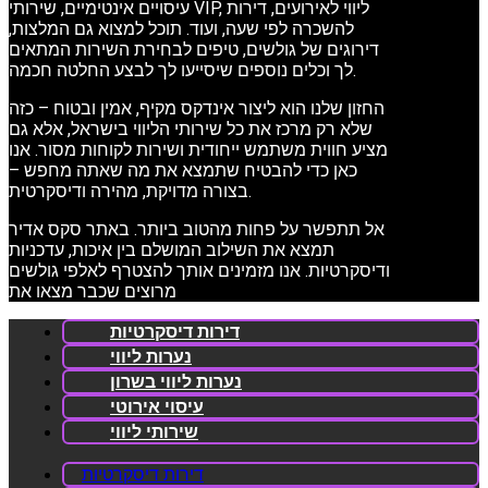
עיסויים אינטימיים, שירותי VIP, ליווי לאירועים, דירות
להשכרה לפי שעה, ועוד. תוכל למצוא גם המלצות,
דירוגים של גולשים, טיפים לבחירת השירות המתאים
לך וכלים נוספים שיסייעו לך לבצע החלטה חכמה.
החזון שלנו הוא ליצור אינדקס מקיף, אמין ובטוח – כזה
שלא רק מרכז את כל שירותי הליווי בישראל, אלא גם
מציע חווית משתמש ייחודית ושירות לקוחות מסור. אנו
כאן כדי להבטיח שתמצא את מה שאתה מחפש –
בצורה מדויקת, מהירה ודיסקרטית.
אל תתפשר על פחות מהטוב ביותר. באתר סקס אדיר
תמצא את השילוב המושלם בין איכות, עדכניות
ודיסקרטיות. אנו מזמינים אותך להצטרף לאלפי גולשים
מרוצים שכבר מצאו את
דירות דיסקרטיות
נערות ליווי
נערות ליווי בשרון
עיסוי אירוטי
שירותי ליווי
דירות דיסקרטיות