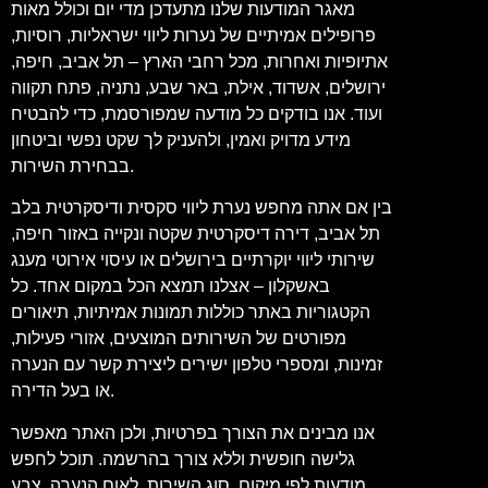
מאגר המודעות שלנו מתעדכן מדי יום וכולל מאות
פרופילים אמיתיים של נערות ליווי ישראליות, רוסיות,
אתיופיות ואחרות, מכל רחבי הארץ – תל אביב, חיפה,
ירושלים, אשדוד, אילת, באר שבע, נתניה, פתח תקווה
ועוד. אנו בודקים כל מודעה שמפורסמת, כדי להבטיח
מידע מדויק ואמין, ולהעניק לך שקט נפשי וביטחון
בבחירת השירות.
בין אם אתה מחפש נערת ליווי סקסית ודיסקרטית בלב
תל אביב, דירה דיסקרטית שקטה ונקייה באזור חיפה,
שירותי ליווי יוקרתיים בירושלים או עיסוי אירוטי מענג
באשקלון – אצלנו תמצא הכל במקום אחד. כל
הקטגוריות באתר כוללות תמונות אמיתיות, תיאורים
מפורטים של השירותים המוצעים, אזורי פעילות,
זמינות, ומספרי טלפון ישירים ליצירת קשר עם הנערה
או בעל הדירה.
אנו מבינים את הצורך בפרטיות, ולכן האתר מאפשר
גלישה חופשית וללא צורך בהרשמה. תוכל לחפש
מודעות לפי מיקום, סוג השירות, לאום הנערה, צבע