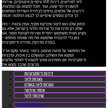
עיסויים אינטימיים, שירותי VIP, ליווי לאירועים, דירות
להשכרה לפי שעה, ועוד. תוכל למצוא גם המלצות,
דירוגים של גולשים, טיפים לבחירת השירות המתאים
לך וכלים נוספים שיסייעו לך לבצע החלטה חכמה.
החזון שלנו הוא ליצור אינדקס מקיף, אמין ובטוח – כזה
שלא רק מרכז את כל שירותי הליווי בישראל, אלא גם
מציע חווית משתמש ייחודית ושירות לקוחות מסור. אנו
כאן כדי להבטיח שתמצא את מה שאתה מחפש –
בצורה מדויקת, מהירה ודיסקרטית.
אל תתפשר על פחות מהטוב ביותר. באתר סקס אדיר
תמצא את השילוב המושלם בין איכות, עדכניות
ודיסקרטיות. אנו מזמינים אותך להצטרף לאלפי גולשים
מרוצים שכבר מצאו את
דירות דיסקרטיות
נערות ליווי
נערות ליווי בשרון
עיסוי אירוטי
שירותי ליווי
דירות דיסקרטיות