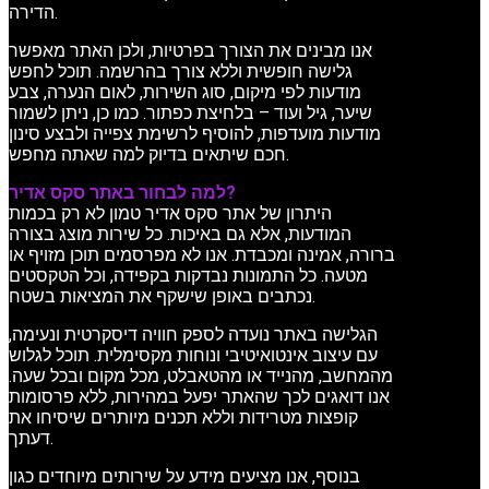
הדירה.
אנו מבינים את הצורך בפרטיות, ולכן האתר מאפשר
גלישה חופשית וללא צורך בהרשמה. תוכל לחפש
מודעות לפי מיקום, סוג השירות, לאום הנערה, צבע
שיער, גיל ועוד – בלחיצת כפתור. כמו כן, ניתן לשמור
מודעות מועדפות, להוסיף לרשימת צפייה ולבצע סינון
חכם שיתאים בדיוק למה שאתה מחפש.
למה לבחור באתר סקס אדיר?
היתרון של אתר סקס אדיר טמון לא רק בכמות
המודעות, אלא גם באיכות. כל שירות מוצג בצורה
ברורה, אמינה ומכבדת. אנו לא מפרסמים תוכן מזויף או
מטעה. כל התמונות נבדקות בקפידה, וכל הטקסטים
נכתבים באופן שישקף את המציאות בשטח.
הגלישה באתר נועדה לספק חוויה דיסקרטית ונעימה,
עם עיצוב אינטואיטיבי ונוחות מקסימלית. תוכל לגלוש
מהמחשב, מהנייד או מהטאבלט, מכל מקום ובכל שעה.
אנו דואגים לכך שהאתר יפעל במהירות, ללא פרסומות
קופצות מטרידות וללא תכנים מיותרים שיסיחו את
דעתך.
בנוסף, אנו מציעים מידע על שירותים מיוחדים כגון