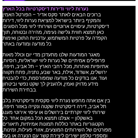
נערות ליווי ודירות דיסקרטיות בכל הארץ
ברוכים הבאים לאתר סקס אדיר – הפורטל האמין
והמקיף ביותר בישראל למציאת נערות ליווי, דירות
דיסקרטיות, עיסויים ארוטיים ושירותי ליווי מכל הסוגים.
כאן תמצא חווית גלישה נעימה, מהירה ובטוחה, תוך
הקפדה על פרטיות המשתמש, עדכניות התוכן ואימות
כל מודעה ומודעה באתר.
מאגר המודעות שלנו מתעדכן מדי יום וכולל מאות
פרופילים אמיתיים של נערות ליווי ישראליות, רוסיות,
אתיופיות ואחרות, מכל רחבי הארץ – תל אביב, חיפה,
ירושלים, אשדוד, אילת, באר שבע, נתניה, פתח תקווה
ועוד. אנו בודקים כל מודעה שמפורסמת, כדי להבטיח
מידע מדויק ואמין, ולהעניק לך שקט נפשי וביטחון
בבחירת השירות.
בין אם אתה מחפש נערת ליווי סקסית ודיסקרטית בלב
תל אביב, דירה דיסקרטית שקטה ונקייה באזור חיפה,
שירותי ליווי יוקרתיים בירושלים או עיסוי אירוטי מענג
באשקלון – אצלנו תמצא הכל במקום אחד. כל
הקטגוריות באתר כוללות תמונות אמיתיות, תיאורים
מפורטים של השירותים המוצעים, אזורי פעילות, זמינות,
ומספרי טלפון ישירים ליצירת קשר עם הנערה או בעל