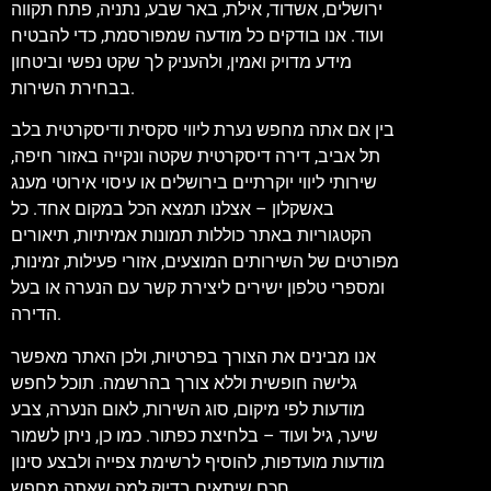
ירושלים, אשדוד, אילת, באר שבע, נתניה, פתח תקווה
ועוד. אנו בודקים כל מודעה שמפורסמת, כדי להבטיח
מידע מדויק ואמין, ולהעניק לך שקט נפשי וביטחון
בבחירת השירות.
בין אם אתה מחפש נערת ליווי סקסית ודיסקרטית בלב
תל אביב, דירה דיסקרטית שקטה ונקייה באזור חיפה,
שירותי ליווי יוקרתיים בירושלים או עיסוי אירוטי מענג
באשקלון – אצלנו תמצא הכל במקום אחד. כל
הקטגוריות באתר כוללות תמונות אמיתיות, תיאורים
מפורטים של השירותים המוצעים, אזורי פעילות, זמינות,
ומספרי טלפון ישירים ליצירת קשר עם הנערה או בעל
הדירה.
אנו מבינים את הצורך בפרטיות, ולכן האתר מאפשר
גלישה חופשית וללא צורך בהרשמה. תוכל לחפש
מודעות לפי מיקום, סוג השירות, לאום הנערה, צבע
שיער, גיל ועוד – בלחיצת כפתור. כמו כן, ניתן לשמור
מודעות מועדפות, להוסיף לרשימת צפייה ולבצע סינון
חכם שיתאים בדיוק למה שאתה מחפש.