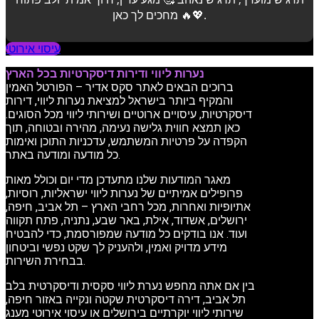
מחכים לך כאן 🔥💖.
עיסוי אירוטי
נערות ליווי ודירות דיסקרטיות בכל הארץ
ברוכים הבאים לאתר סקס אדיר – הפורטל האמין
והמקיף ביותר בישראל למציאת נערות ליווי, דירות
דיסקרטיות, עיסויים ארוטיים ושירותי ליווי מכל הסוגים.
כאן תמצא חווית גלישה נעימה, מהירה ובטוחה, תוך
הקפדה על פרטיות המשתמש, עדכניות התוכן ואימות
כל מודעה ומודעה באתר.
מאגר המודעות שלנו מתעדכן מדי יום וכולל מאות
פרופילים אמיתיים של נערות ליווי ישראליות, רוסיות,
אתיופיות ואחרות, מכל רחבי הארץ – תל אביב, חיפה,
ירושלים, אשדוד, אילת, באר שבע, נתניה, פתח תקווה
ועוד. אנו בודקים כל מודעה שמפורסמת, כדי להבטיח
מידע מדויק ואמין, ולהעניק לך שקט נפשי וביטחון
בבחירת השירות.
בין אם אתה מחפש נערת ליווי סקסית ודיסקרטית בלב
תל אביב, דירה דיסקרטית שקטה ונקייה באזור חיפה,
שירותי ליווי יוקרתיים בירושלים או עיסוי אירוטי מענג