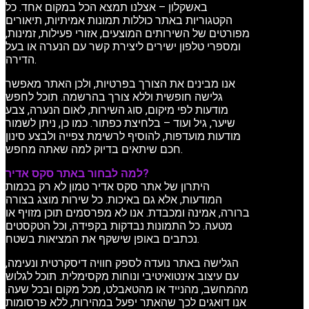
באשקלון – אצלנו תמצא הכל במקום אחד. כל
הקטגוריות באתר כוללות תמונות אמיתיות, תיאורים
מפורטים של השירותים המוצעים, אזורי פעילות, זמינות,
ומספרי טלפון ישירים ליצירת קשר עם הנערה או בעל
הדירה.
אנו מבינים את הצורך בפרטיות, ולכן האתר מאפשר
גלישה חופשית וללא צורך בהרשמה. תוכל לחפש
מודעות לפי מיקום, סוג השירות, לאום הנערה, צבע
שיער, גיל ועוד – בלחיצת כפתור. כמו כן, ניתן לשמור
מודעות מועדפות, להוסיף לרשימת צפייה ולבצע סינון
חכם שיתאים בדיוק למה שאתה מחפש.
למה לבחור באתר סקס אדיר?
היתרון של אתר סקס אדיר טמון לא רק בכמות
המודעות, אלא גם באיכות. כל שירות מוצג בצורה
ברורה, אמינה ומכבדת. אנו לא מפרסמים תוכן מזויף או
מטעה. כל התמונות נבדקות בקפידה, וכל הטקסטים
נכתבים באופן שישקף את המציאות בשטח.
הגלישה באתר נועדה לספק חוויה דיסקרטית ונעימה,
עם עיצוב אינטואיטיבי ונוחות מקסימלית. תוכל לגלוש
מהמחשב, מהנייד או מהטאבלט, מכל מקום ובכל שעה.
אנו דואגים לכך שהאתר יפעל במהירות, ללא פרסומות