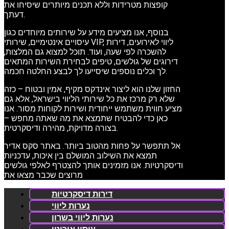
קופצות מטרידות וללא תכנים מיותרים שיסיחו את
דעתך.
בנוסף, אנו מציעים מידע על שירותים מיוחדים כגון
עיסויים אינטימיים, שירותי VIP, ליווי לאירועים, דירות
להשכרה לפי שעה, ועוד. תוכל למצוא גם המלצות,
דירוגים של גולשים, טיפים לבחירת השירות המתאים
לך וכלים נוספים שיסייעו לך לבצע החלטה חכמה.
החזון שלנו הוא ליצור אינדקס מקיף, אמין ובטוח – כזה
שלא רק מרכז את כל שירותי הליווי בישראל, אלא גם
מציע חווית משתמש ייחודית ושירות לקוחות מסור. אנו
כאן כדי להבטיח שתמצא את מה שאתה מחפש –
בצורה מדויקת, מהירה ודיסקרטית.
אל תתפשר על פחות מהטוב ביותר. באתר סקס אדיר
תמצא את השילוב המושלם בין איכות, עדכניות
ודיסקרטיות. אנו מזמינים אותך להצטרף לאלפי גולשים
מרוצים שכבר מצאו את
דירות דיסקרטיות
נערות ליווי
נערות ליווי בשרון