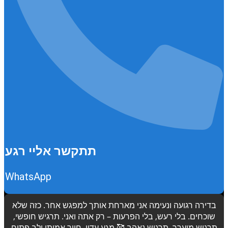
תתקשר אליי רגע
WhatsApp
בדירה רגועה ונעימה אני מארחת אותך למפגש אחר. כזה שלא
שוכחים. בלי רעש, בלי הפרעות – רק אתה ואני. תרגיש חופשי,
תרגיש מוערך, תרגיש נאהב 🥰 מגע עדין, חיוך אמיתי ולב פתוח