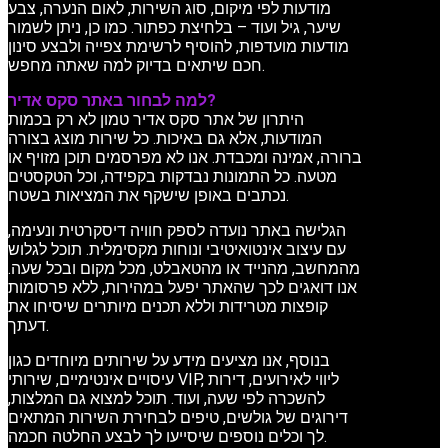
מודעות לפי מיקום, סוג השירות, לאום הנערה, צבע
שיער, גיל ועוד – בלחיצת כפתור. כמו כן, ניתן לשמור
מודעות מועדפות, להוסיף לרשימת צפייה ולבצע סינון
חכם שיתאים בדיוק למה שאתה מחפש.
למה לבחור באתר סקס אדיר?
היתרון של אתר סקס אדיר טמון לא רק בכמות
המודעות, אלא גם באיכות. כל שירות מוצג בצורה
ברורה, אמינה ומכבדת. אנו לא מפרסמים תוכן מזויף או
מטעה. כל התמונות נבדקות בקפידה, וכל הטקסטים
נכתבים באופן שישקף את המציאות בשטח.
הגלישה באתר נועדה לספק חוויה דיסקרטית ונעימה,
עם עיצוב אינטואיטיבי ונוחות מקסימלית. תוכל לגלוש
מהמחשב, מהנייד או מהטאבלט, מכל מקום ובכל שעה.
אנו דואגים לכך שהאתר יפעל במהירות, ללא פרסומות
קופצות מטרידות וללא תכנים מיותרים שיסיחו את
דעתך.
בנוסף, אנו מציעים מידע על שירותים מיוחדים כגון
עיסויים אינטימיים, שירותי VIP, ליווי לאירועים, דירות
להשכרה לפי שעה, ועוד. תוכל למצוא גם המלצות,
דירוגים של גולשים, טיפים לבחירת השירות המתאים
לך וכלים נוספים שיסייעו לך לבצע החלטה חכמה.