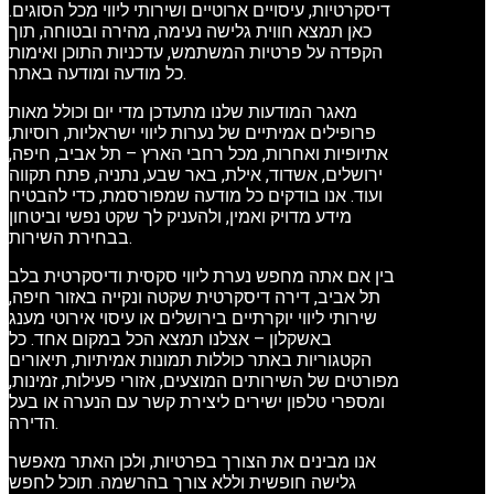
דיסקרטיות, עיסויים ארוטיים ושירותי ליווי מכל הסוגים.
כאן תמצא חווית גלישה נעימה, מהירה ובטוחה, תוך
הקפדה על פרטיות המשתמש, עדכניות התוכן ואימות
כל מודעה ומודעה באתר.
מאגר המודעות שלנו מתעדכן מדי יום וכולל מאות
פרופילים אמיתיים של נערות ליווי ישראליות, רוסיות,
אתיופיות ואחרות, מכל רחבי הארץ – תל אביב, חיפה,
ירושלים, אשדוד, אילת, באר שבע, נתניה, פתח תקווה
ועוד. אנו בודקים כל מודעה שמפורסמת, כדי להבטיח
מידע מדויק ואמין, ולהעניק לך שקט נפשי וביטחון
בבחירת השירות.
בין אם אתה מחפש נערת ליווי סקסית ודיסקרטית בלב
תל אביב, דירה דיסקרטית שקטה ונקייה באזור חיפה,
שירותי ליווי יוקרתיים בירושלים או עיסוי אירוטי מענג
באשקלון – אצלנו תמצא הכל במקום אחד. כל
הקטגוריות באתר כוללות תמונות אמיתיות, תיאורים
מפורטים של השירותים המוצעים, אזורי פעילות, זמינות,
ומספרי טלפון ישירים ליצירת קשר עם הנערה או בעל
הדירה.
אנו מבינים את הצורך בפרטיות, ולכן האתר מאפשר
גלישה חופשית וללא צורך בהרשמה. תוכל לחפש