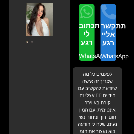
תכתוב
תתקשר
לי
אליי
רגע
רגע
WhatsApp
WhatsApp
לפעמים כל מה
שצריך זה אישה
שיודעת להקשיב עם
הידיים 💆‍♂️ אצלי זה
קורה באווירה
אינטימית, עם המון
חום, רוך וניחוח נשי
נעים. שלח לי הודעה
ובוא נעצור את הזמן