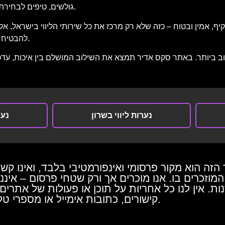
גולשים, טיפים לבחירת השירות המתאים לך וכלים נוספים שיסייעו לך לבצע החלטה חכמה.
קיף, אמין ובטוח – כזה שלא רק מרכז את כל שירותי הליווי בישראל, אל
להבטיח שתמצא את מה שאתה מחפש – בצורה מדויקת, מהירה ודיסקרטית.
ביותר. באתר סקס אדיר תמצא את השילוב המושלם בין איכות, עדכני
נערות ליווי בשרון
נער
הזה הוא מקור פרסומי ואינפורמטיבי בלבד, ואינו קש
מוזכרים בו. אנו מוכרים אך ורק שטחי פרסום – איננו ס
 זנות. אין לנו כל אחריות על תוכן או פעולות של אתרי
קישורים, כתובות אימייל או מספרי טלפון המופיעים באתר זה.