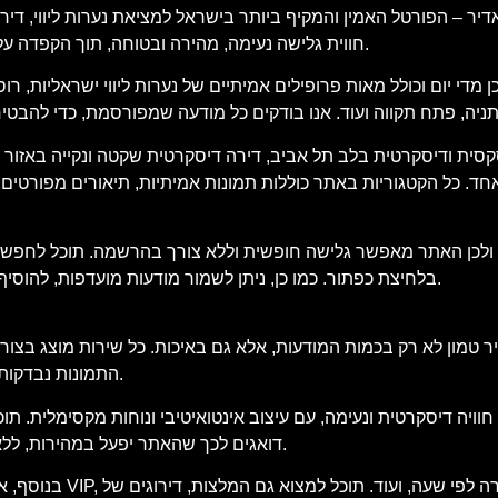
 – הפורטל האמין והמקיף ביותר בישראל למציאת נערות ליווי, דירות 
חווית גלישה נעימה, מהירה ובטוחה, תוך הקפדה על פרטיות המשתמש, עדכניות התוכן ואימות כל מודעה ומודעה באתר.
די יום וכולל מאות פרופילים אמיתיים של נערות ליווי ישראליות, רוס
סית ודיסקרטית בלב תל אביב, דירה דיסקרטית שקטה ונקייה באזור חיפה
. כל הקטגוריות באתר כוללות תמונות אמיתיות, תיאורים מפורטים של
 ולכן האתר מאפשר גלישה חופשית וללא צורך בהרשמה. תוכל לחפש מוד
בלחיצת כפתור. כמו כן, ניתן לשמור מודעות מועדפות, להוסיף לרשימת צפייה ולבצע סינון חכם שיתאים בדיוק למה שאתה מחפש.
 טמון לא רק בכמות המודעות, אלא גם באיכות. כל שירות מוצג בצורה
התמונות נבדקות בקפידה, וכל הטקסטים נכתבים באופן שישקף את המציאות בשטח.
ויה דיסקרטית ונעימה, עם עיצוב אינטואיטיבי ונוחות מקסימלית. ת
דואגים לכך שהאתר יפעל במהירות, ללא פרסומות קופצות מטרידות וללא תכנים מיותרים שיסיחו את דעתך.
בנוסף, אנו מציעים 