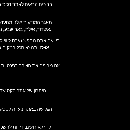
ברוכים הבאים לאתר סקס אדיר
מאגר המודעות שלנו מתעדכן מ
אשדוד, אילת, באר שבע, נתניה, פתח תקווה ועוד. אנו בודקים כל מודעה שמפורסמת, כדי להבטיח מידע מדויק ואמין, ולהעניק לך שקט נפשי וביטחון בבחירת השירות.
בין אם אתה מחפש נערת ליווי סק
– אצלנו תמצא הכל במקום אחד
אנו מבינים את הצורך בפרטיות,
היתרון של אתר סקס אדיר
הגלישה באתר נועדה לספק חו