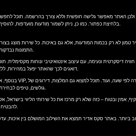
 ולכן האתר מאפשר גלישה חופשית וללא צורך בהרשמה. תוכל לחפש מוד
בלחיצת כפתור. כמו כן, ניתן לשמור מודעות מועדפות, להוסיף לרשימת צפייה ולבצע סינון חכם שיתאים בדיוק למה שאתה מחפש.
 טמון לא רק בכמות המודעות, אלא גם באיכות. כל שירות מוצג בצורה
התמונות נבדקות בקפידה, וכל הטקסטים נכתבים באופן שישקף את המציאות בשטח.
ויה דיסקרטית ונעימה, עם עיצוב אינטואיטיבי ונוחות מקסימלית. ת
דואגים לכך שהאתר יפעל במהירות, ללא פרסומות קופצות מטרידות וללא תכנים מיותרים שיסיחו את דעתך.
בנוסף, אנו מציעים 
גולשים, טיפים לבחירת השירות המתאים לך וכלים נוספים שיסייעו לך לבצע החלטה חכמה.
קיף, אמין ובטוח – כזה שלא רק מרכז את כל שירותי הליווי בישראל, אל
להבטיח שתמצא את מה שאתה מחפש – בצורה מדויקת, מהירה ודיסקרטית.
ביותר. באתר סקס אדיר תמצא את השילוב המושלם בין איכות, עדכני