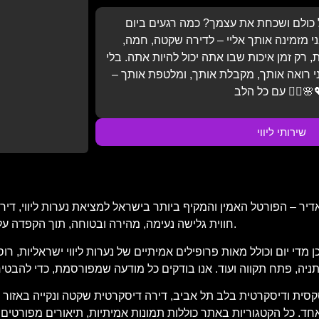
כולם ושכחת את עצמך? כמה רגעים ביום
 מזמינה אותך אליי – לדירה שקטה, חמה,
 רק זמן איכות שבו אתה יכול להיות אתה. בלי
ני רואה אותך, מקבלת אותך, ומלטפת אותך –
 הלב 💆‍♂️🌸💖.
שירותי ליווי
 – הפורטל האמין והמקיף ביותר בישראל למציאת נערות ליווי, דירות 
חווית גלישה נעימה, מהירה ובטוחה, תוך הקפדה על פרטיות המשתמש, עדכניות התוכן ואימות כל מודעה ומודעה באתר.
די יום וכולל מאות פרופילים אמיתיים של נערות ליווי ישראליות, רוס
סית ודיסקרטית בלב תל אביב, דירה דיסקרטית שקטה ונקייה באזור חיפה
. כל הקטגוריות באתר כוללות תמונות אמיתיות, תיאורים מפורטים של