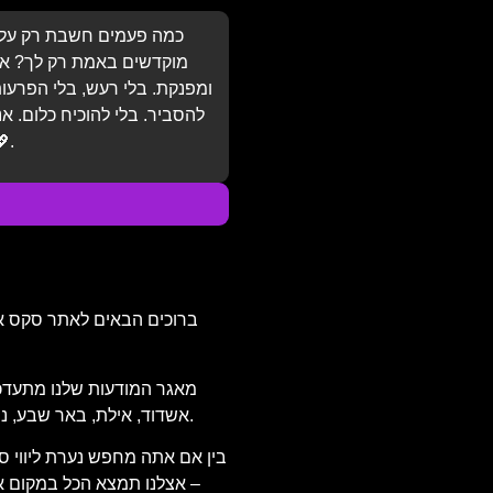
כמה פעמים חשבת רק על 
מוקדשים באמת רק לך? אני
ומפנקת. בלי רעש, בלי הפרעות,
להסביר. בלי להוכיח כלום. א
עם כל
ברוכים הבאים לאתר סקס אדיר
מאגר המודעות שלנו מתעדכן מ
אשדוד, אילת, באר שבע, נתניה, פתח תקווה ועוד. אנו בודקים כל מודעה שמפורסמת, כדי להבטיח מידע מדויק ואמין, ולהעניק לך שקט נפשי וביטחון בבחירת השירות.
בין אם אתה מחפש נערת ליווי סק
– אצלנו תמצא הכל במקום אחד