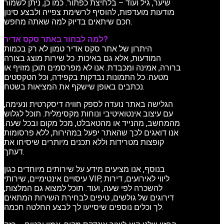
שיער, גיל ועוד – בלחיצת כפתור. כמו כן, ניתן לשמור
מודעות מועדפות, להוסיף לרשימת צפייה ולבצע סינון
חכם שיתאים בדיוק למה שאתה מחפש.
למה לבחור באתר סקס אדיר?
היתרון של אתר סקס אדיר טמון לא רק בכמות
המודעות, אלא גם באיכות. כל שירות מוצג בצורה
ברורה, אמינה ומכבדת. אנו לא מפרסמים תוכן מזויף או
מטעה. כל התמונות נבדקות בקפידה, וכל הטקסטים
נכתבים באופן שישקף את המציאות בשטח.
הגלישה באתר נועדה לספק חוויה דיסקרטית ונעימה,
עם עיצוב אינטואיטיבי ונוחות מקסימלית. תוכל לגלוש
מהמחשב, מהנייד או מהטאבלט, מכל מקום ובכל שעה.
אנו דואגים לכך שהאתר יפעל במהירות, ללא פרסומות
קופצות מטרידות וללא תכנים מיותרים שיסיחו את
דעתך.
בנוסף, אנו מציעים מידע על שירותים מיוחדים כגון
עיסויים אינטימיים, שירותי VIP, ליווי לאירועים, דירות
להשכרה לפי שעה, ועוד. תוכל למצוא גם המלצות,
דירוגים של גולשים, טיפים לבחירת השירות המתאים
לך וכלים נוספים שיסייעו לך לבצע החלטה חכמה.