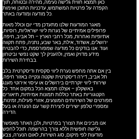
כאן תמצא חווית גלישה נעימה, מהירה ובטוחה, תוך
הקפדה על פרטיות המשתמש, עדכניות התוכן ואימות
כל מודעה ומודעה באתר.
מאגר המודעות שלנו מתעדכן מדי יום וכולל מאות
פרופילים אמיתיים של נערות ליווי ישראליות, רוסיות,
אתיופיות ואחרות, מכל רחבי הארץ – תל אביב, חיפה,
ירושלים, אשדוד, אילת, באר שבע, נתניה, פתח תקווה
ועוד. אנו בודקים כל מודעה שמפורסמת, כדי להבטיח
מידע מדויק ואמין, ולהעניק לך שקט נפשי וביטחון
בבחירת השירות.
בין אם אתה מחפש נערת ליווי סקסית ודיסקרטית בלב
תל אביב, דירה דיסקרטית שקטה ונקייה באזור חיפה,
שירותי ליווי יוקרתיים בירושלים או עיסוי אירוטי מענג
באשקלון – אצלנו תמצא הכל במקום אחד. כל
הקטגוריות באתר כוללות תמונות אמיתיות, תיאורים
מפורטים של השירותים המוצעים, אזורי פעילות, זמינות,
ומספרי טלפון ישירים ליצירת קשר עם הנערה או בעל
הדירה.
אנו מבינים את הצורך בפרטיות, ולכן האתר מאפשר
גלישה חופשית וללא צורך בהרשמה. תוכל לחפש
מודעות לפי מיקום, סוג השירות, לאום הנערה, צבע