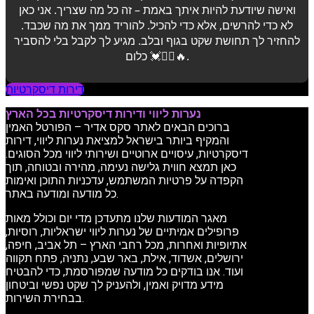
ואישה שיודעת להיות איתך באמת – זה כל מה שצריך. אני כאן
לא כדי להרשים, אלא כדי להכיל. להוריד ממך את מה שכבד.
להחזיר לך תחושת שקט בגוף ובלב. מגיע לך לקבל בלי להסביר
כלום 💓💆‍♂️🔥.
דירות דיסקרטיות
נערות ליווי ודירות דיסקרטיות בכל הארץ
ברוכים הבאים לאתר סקס אדיר – הפורטל האמין
והמקיף ביותר בישראל למציאת נערות ליווי, דירות
דיסקרטיות, עיסויים ארוטיים ושירותי ליווי מכל הסוגים.
כאן תמצא חווית גלישה נעימה, מהירה ובטוחה, תוך
הקפדה על פרטיות המשתמש, עדכניות התוכן ואימות
כל מודעה ומודעה באתר.
מאגר המודעות שלנו מתעדכן מדי יום וכולל מאות
פרופילים אמיתיים של נערות ליווי ישראליות, רוסיות,
אתיופיות ואחרות, מכל רחבי הארץ – תל אביב, חיפה,
ירושלים, אשדוד, אילת, באר שבע, נתניה, פתח תקווה
ועוד. אנו בודקים כל מודעה שמפורסמת, כדי להבטיח
מידע מדויק ואמין, ולהעניק לך שקט נפשי וביטחון
בבחירת השירות.