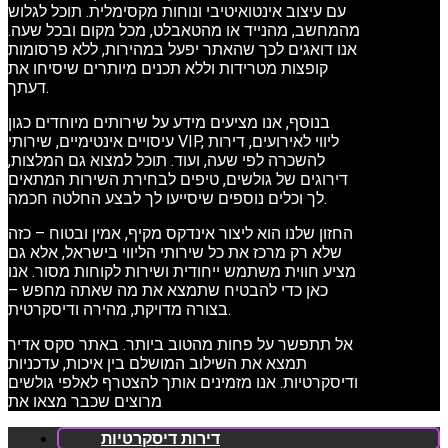
עם עיצוב אינטואיטיבי ונוחות מקסימלית. תוכל לגלוש
מהמחשב, מהנייד או מהטאבלט, מכל מקום ובכל שעה.
אנו דואגים לכך שהאתר יפעל במהירות, ללא פרסומות
קופצות מטרידות וללא תכנים מיותרים שיסיחו את
דעתך.
בנוסף, אנו מציעים מידע על שירותים מיוחדים כגון
עיסויים אינטימיים, שירותי VIP, ליווי לאירועים, דירות
להשכרה לפי שעה, ועוד. תוכל למצוא גם המלצות,
דירוגים של גולשים, טיפים לבחירת השירות המתאים
לך וכלים נוספים שיסייעו לך לבצע החלטה חכמה.
החזון שלנו הוא ליצור אינדקס מקיף, אמין ובטוח – כזה
שלא רק מרכז את כל שירותי הליווי בישראל, אלא גם
מציע חווית משתמש ייחודית ושירות לקוחות מסור. אנו
כאן כדי להבטיח שתמצא את מה שאתה מחפש –
בצורה מדויקת, מהירה ודיסקרטית.
אל תתפשר על פחות מהטוב ביותר. באתר סקס אדיר
תמצא את השילוב המושלם בין איכות, עדכניות
ודיסקרטיות. אנו מזמינים אותך להצטרף לאלפי גולשים
מרוצים שכבר מצאו את
דירות דיסקרטיות