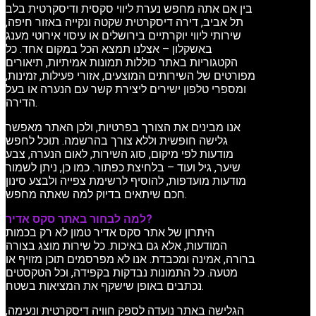
בין אם אתה מחפש נערת ליווי סקסית ודיסקרטית בלב
תל אביב, דירה דיסקרטית שקטה ונקייה באזור חיפה,
שירותי ליווי יוקרתיים בירושלים או עיסוי אירוטי מענג
באשקלון – אצלנו תמצא הכל במקום אחד. כל
הקטגוריות באתר כוללות תמונות אמיתיות, תיאורים
מפורטים של השירותים המוצעים, אזורי פעילות, זמינות,
ומספרי טלפון ישירים ליצירת קשר עם הנערה או בעל
הדירה.
אנו מבינים את הצורך בפרטיות, ולכן האתר מאפשר
גלישה חופשית וללא צורך בהרשמה. תוכל לחפש
מודעות לפי מיקום, סוג השירות, לאום הנערה, צבע
שיער, גיל ועוד – בלחיצת כפתור. כמו כן, ניתן לשמור
מודעות מועדפות, להוסיף לרשימת צפייה ולבצע סינון
חכם שיתאים בדיוק למה שאתה מחפש.
למה לבחור באתר סקס אדיר?
היתרון של אתר סקס אדיר טמון לא רק בכמות
המודעות, אלא גם באיכות. כל שירות מוצג בצורה
ברורה, אמינה ומכבדת. אנו לא מפרסמים תוכן מזויף או
מטעה. כל התמונות נבדקות בקפידה, וכל הטקסטים
נכתבים באופן שישקף את המציאות בשטח.
הגלישה באתר נועדה לספק חוויה דיסקרטית ונעימה,