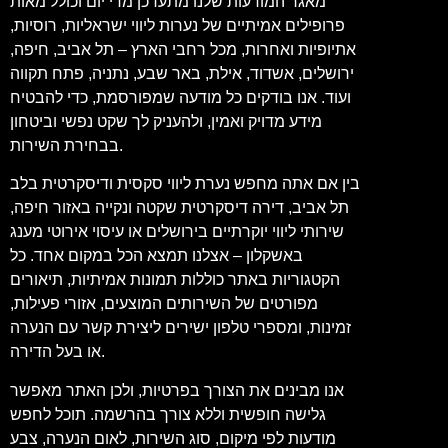
מאגר המודעות שלנו מתעדכן מדי יום וכולל מאות
פרופילים אמיתיים של נערות ליווי ישראליות, רוסיות,
אתיופיות ואחרות, מכל רחבי הארץ – תל אביב, חיפה,
ירושלים, אשדוד, אילת, באר שבע, נתניה, פתח תקווה
ועוד. אנו בודקים כל מודעה שמפורסמת, כדי להבטיח
מידע מדויק ואמין, ולהעניק לך שקט נפשי וביטחון
בבחירת השירות.
בין אם אתה מחפש נערת ליווי סקסית ודיסקרטית בלב
תל אביב, דירה דיסקרטית שקטה ונקייה באזור חיפה,
שירותי ליווי יוקרתיים בירושלים או עיסוי אירוטי מענג
באשקלון – אצלנו תמצא הכל במקום אחד. כל
הקטגוריות באתר כוללות תמונות אמיתיות, תיאורים
מפורטים של השירותים המוצעים, אזורי פעילות,
זמינות, ומספרי טלפון ישירים ליצירת קשר עם הנערה
או בעל הדירה.
אנו מבינים את הצורך בפרטיות, ולכן האתר מאפשר
גלישה חופשית וללא צורך בהרשמה. תוכל לחפש
מודעות לפי מיקום, סוג השירות, לאום הנערה, צבע