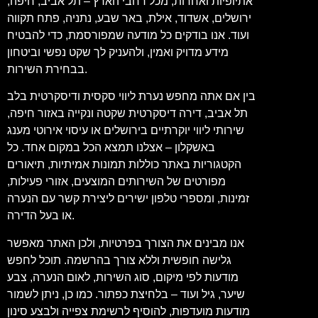
אתיופיות ואחרות, מכל רחבי הארץ – תל אביב, חיפה,
ירושלים, אשדוד, אילת, באר שבע, נתניה, פתח תקווה
ועוד. אנו בודקים כל מודעה שמפורסמת, כדי להבטיח
מידע מדויק ואמין, ולהעניק לך שקט נפשי וביטחון
בבחירת השירות.
בין אם אתה מחפש נערת ליווי סקסית ודיסקרטית בלב
תל אביב, דירה דיסקרטית שקטה ונקייה באזור חיפה,
שירותי ליווי יוקרתיים בירושלים או עיסוי אירוטי מענג
באשקלון – אצלנו תמצא הכל במקום אחד. כל
הקטגוריות באתר כוללות תמונות אמיתיות, תיאורים
מפורטים של השירותים המוצעים, אזורי פעילות,
זמינות, ומספרי טלפון ישירים ליצירת קשר עם הנערה
או בעל הדירה.
אנו מבינים את הצורך בפרטיות, ולכן האתר מאפשר
גלישה חופשית וללא צורך בהרשמה. תוכל לחפש
מודעות לפי מיקום, סוג השירות, לאום הנערה, צבע
שיער, גיל ועוד – בלחיצת כפתור. כמו כן, ניתן לשמור
מודעות מועדפות, להוסיף לרשימת צפייה ולבצע סינון