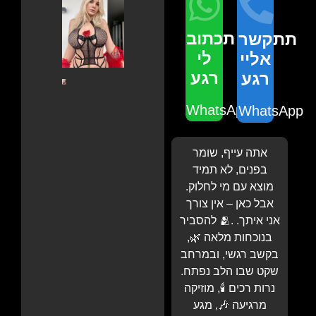
תכתוב
תתקשר
לי
אליי
רגע
רגע
WhatsApp
WhatsApp
אתה עייף, שומר
בפנים, לא תמיד
מוצא עם מי לחלוק.
אבל כאן – אין צורך
להסביר 🫂. אני איתך.
בנוכחות מלאה 🌿,
בקשב רגשי, ובמרחב
שקט שבו הלב נפתח.
נרות רכים 🕯️, מוזיקה
מרגיעה 🎶, מגע