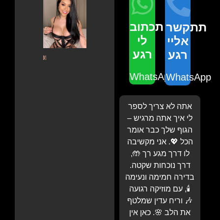
תכתוב
תתקשר
לי
אליי
רגע
רגע
WhatsApp
WhatsApp
אתה לא צריך לספר
לי איך אתה מרגיש –
הגוף שלך כבר אומר
הכל 💖. אני מקשיבה
לו דרך מגע רך 🤲,
דרך נוכחות שקטה.
בדירה חמימה ונעימה
🕯️, עם מוזיקה רגועה
🎶 וריח עדין שמלטף
את הלב 🌸. כאן אין