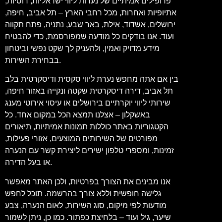
פרופילים אמיתיים של נערות ליווי ישראליות, רוסיות,
אתיופיות ואחרות, מכל רחבי הארץ – תל אביב, חיפה,
ירושלים, אשדוד, אילת, באר שבע, נתניה, פתח תקווה
ועוד. אנו בודקים כל מודעה שמפורסמת, כדי להבטיח
מידע מדויק ואמין, ולהעניק לך שקט נפשי וביטחון
בבחירת השירות.
בין אם אתה מחפש נערת ליווי סקסית ודיסקרטית בלב
תל אביב, דירה דיסקרטית שקטה ונקייה באזור חיפה,
שירותי ליווי יוקרתיים בירושלים או עיסוי אירוטי מענג
באשקלון – אצלנו תמצא הכל במקום אחד. כל
הקטגוריות באתר כוללות תמונות אמיתיות, תיאורים
מפורטים של השירותים המוצעים, אזורי פעילות,
זמינות, ומספרי טלפון ישירים ליצירת קשר עם הנערה
או בעל הדירה.
אנו מבינים את הצורך בפרטיות, ולכן האתר מאפשר
גלישה חופשית וללא צורך בהרשמה. תוכל לחפש
מודעות לפי מיקום, סוג השירות, לאום הנערה, צבע
שיער, גיל ועוד – בלחיצת כפתור. כמו כן, ניתן לשמור