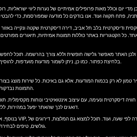
די יום וכולל מאות פרופילים אמיתיים של נערות ליווי ישראליות, רוס
סית ודיסקרטית בלב תל אביב, דירה דיסקרטית שקטה ונקייה באזור חיפה
. כל הקטגוריות באתר כוללות תמונות אמיתיות, תיאורים מפורטים של
 ולכן האתר מאפשר גלישה חופשית וללא צורך בהרשמה. תוכל לחפש מוד
בלחיצת כפתור. כמו כן, ניתן לשמור מודעות מועדפות, להוסיף לרשימת צפייה ולבצע סינון חכם שיתאים בדיוק למה שאתה מחפש.
 טמון לא רק בכמות המודעות, אלא גם באיכות. כל שירות מוצג בצורה
התמונות נבדקות בקפידה, וכל הטקסטים נכתבים באופן שישקף את המציאות בשטח.
ויה דיסקרטית ונעימה, עם עיצוב אינטואיטיבי ונוחות מקסימלית. ת
דואגים לכך שהאתר יפעל במהירות, ללא פרסומות קופצות מטרידות וללא תכנים מיותרים שיסיחו את דעתך.
בנוסף, אנו מציעים 
גולשים, טיפים לבחירת השירות המתאים לך וכלים נוספים שיסייעו לך לבצע החלטה חכמה.