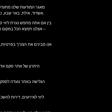
מאגר המודעות שלנו מתעדכן מ
אשדוד, אילת, באר שבע, נתניה, פתח תקווה ועוד. אנו בודקים כל מודעה שמפורסמת, כדי להבטיח מידע מדויק ואמין, ולהעניק לך שקט נפשי וביטחון בבחירת השירות.
בין אם אתה מחפש נערת ליווי סק
– אצלנו תמצא הכל במקום אחד
אנו מבינים את הצורך בפרטיות,
היתרון של אתר סקס אדיר
הגלישה באתר נועדה לספק חו