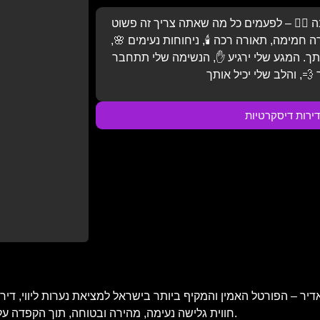
😵‍💫 – לפעמים כל מה שאתה צריך זה פשוט
 חמימה, תאורה רכה 🕯️, ניחוחות נעימים 🌸,
יתך. המגע שלי ירגיע ✋, הנשימה שלי תתחבר
דירות דיסקרטיות
 – הפורטל האמין והמקיף ביותר בישראל למציאת נערות ליווי, דירות 
חווית גלישה נעימה, מהירה ובטוחה, תוך הקפדה על פרטיות המשתמש, עדכניות התוכן ואימות כל מודעה ומודעה באתר.