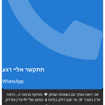
תתקשר אליי רגע
WhatsApp
אני רואה אותך גם כשאתה שותק 💖. מוזיקה נעימה 🎶, ניחוח
עדין באוויר 🌸, ונר קטן דולק בפינה 🕯️. המגע שלי 🤲 עדין ומדויק,