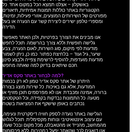
באשקלון – אצלנו תמצא הכל במקום אחד. כל
הקטגוריות באתר כוללות תמונות אמיתיות, תיאורים
מפורטים של השירותים המוצעים, אזורי פעילות, זמינות,
ומספרי טלפון ישירים ליצירת קשר עם הנערה או בעל
הדירה.
אנו מבינים את הצורך בפרטיות, ולכן האתר מאפשר
גלישה חופשית וללא צורך בהרשמה. תוכל לחפש
מודעות לפי מיקום, סוג השירות, לאום הנערה, צבע
שיער, גיל ועוד – בלחיצת כפתור. כמו כן, ניתן לשמור
מודעות מועדפות, להוסיף לרשימת צפייה ולבצע סינון
חכם שיתאים בדיוק למה שאתה מחפש.
למה לבחור באתר סקס אדיר?
היתרון של אתר סקס אדיר טמון לא רק בכמות
המודעות, אלא גם באיכות. כל שירות מוצג בצורה
ברורה, אמינה ומכבדת. אנו לא מפרסמים תוכן מזויף או
מטעה. כל התמונות נבדקות בקפידה, וכל הטקסטים
נכתבים באופן שישקף את המציאות בשטח.
הגלישה באתר נועדה לספק חוויה דיסקרטית ונעימה,
עם עיצוב אינטואיטיבי ונוחות מקסימלית. תוכל לגלוש
מהמחשב, מהנייד או מהטאבלט, מכל מקום ובכל שעה.
אנו דואגים לכך שהאתר יפעל במהירות, ללא פרסומות