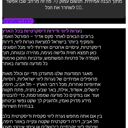
מתוך הבנה אמיתית. תנשום עמוק 💨. פה זה מרחב שבו אפשר
לשחרר את הכל 💆‍♂️.
דירות דיסקרטיות
נערות ליווי ודירות דיסקרטיות בכל הארץ
ברוכים הבאים לאתר סקס אדיר – הפורטל האמין
והמקיף ביותר בישראל למציאת נערות ליווי, דירות
דיסקרטיות, עיסויים ארוטיים ושירותי ליווי מכל הסוגים.
כאן תמצא חווית גלישה נעימה, מהירה ובטוחה, תוך
הקפדה על פרטיות המשתמש, עדכניות התוכן ואימות
כל מודעה ומודעה באתר.
מאגר המודעות שלנו מתעדכן מדי יום וכולל מאות
פרופילים אמיתיים של נערות ליווי ישראליות, רוסיות,
אתיופיות ואחרות, מכל רחבי הארץ – תל אביב, חיפה,
ירושלים, אשדוד, אילת, באר שבע, נתניה, פתח תקווה
ועוד. אנו בודקים כל מודעה שמפורסמת, כדי להבטיח
מידע מדויק ואמין, ולהעניק לך שקט נפשי וביטחון
בבחירת השירות.
בין אם אתה מחפש נערת ליווי סקסית ודיסקרטית בלב
תל אביב, דירה דיסקרטית שקטה ונקייה באזור חיפה,
שירותי ליווי יוקרתיים בירושלים או עיסוי אירוטי מענג