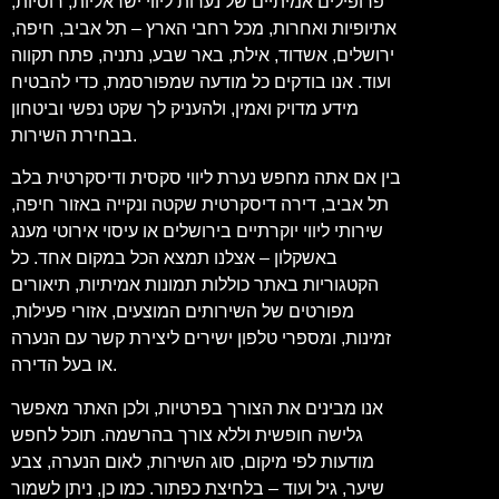
פרופילים אמיתיים של נערות ליווי ישראליות, רוסיות,
אתיופיות ואחרות, מכל רחבי הארץ – תל אביב, חיפה,
ירושלים, אשדוד, אילת, באר שבע, נתניה, פתח תקווה
ועוד. אנו בודקים כל מודעה שמפורסמת, כדי להבטיח
מידע מדויק ואמין, ולהעניק לך שקט נפשי וביטחון
בבחירת השירות.
בין אם אתה מחפש נערת ליווי סקסית ודיסקרטית בלב
תל אביב, דירה דיסקרטית שקטה ונקייה באזור חיפה,
שירותי ליווי יוקרתיים בירושלים או עיסוי אירוטי מענג
באשקלון – אצלנו תמצא הכל במקום אחד. כל
הקטגוריות באתר כוללות תמונות אמיתיות, תיאורים
מפורטים של השירותים המוצעים, אזורי פעילות,
זמינות, ומספרי טלפון ישירים ליצירת קשר עם הנערה
או בעל הדירה.
אנו מבינים את הצורך בפרטיות, ולכן האתר מאפשר
גלישה חופשית וללא צורך בהרשמה. תוכל לחפש
מודעות לפי מיקום, סוג השירות, לאום הנערה, צבע
שיער, גיל ועוד – בלחיצת כפתור. כמו כן, ניתן לשמור