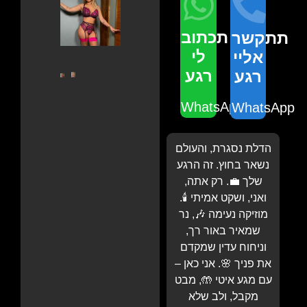
תכתוב
תתקשר
לי
אליי
רגע
רגע
WhatsApp
WhatsApp
הדלת נסגרת, והעולם
נשאר בחוץ. זה הרגע
שלך 💼. רק אתה,
ואני, ושקט אמיתי 🕯️.
מוזיקה נעימה 🎶, נר
שמאיר באור רך,
וניחוח עדין שמקדם
את פניך 🌸. אני כאן –
עם מגע איטי 🤲, מבט
מקבל, ולב שלא