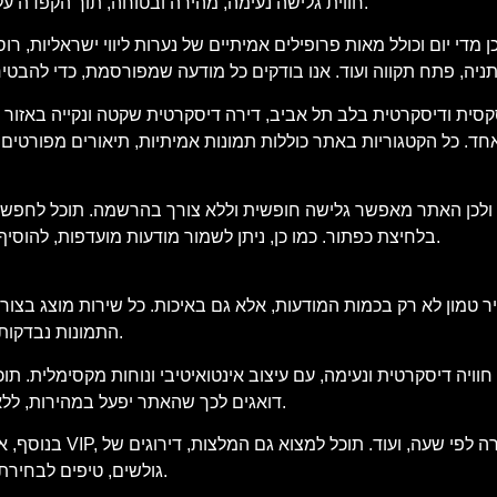
חווית גלישה נעימה, מהירה ובטוחה, תוך הקפדה על פרטיות המשתמש, עדכניות התוכן ואימות כל מודעה ומודעה באתר.
די יום וכולל מאות פרופילים אמיתיים של נערות ליווי ישראליות, רוס
סית ודיסקרטית בלב תל אביב, דירה דיסקרטית שקטה ונקייה באזור חיפה
. כל הקטגוריות באתר כוללות תמונות אמיתיות, תיאורים מפורטים של
 ולכן האתר מאפשר גלישה חופשית וללא צורך בהרשמה. תוכל לחפש מוד
בלחיצת כפתור. כמו כן, ניתן לשמור מודעות מועדפות, להוסיף לרשימת צפייה ולבצע סינון חכם שיתאים בדיוק למה שאתה מחפש.
 טמון לא רק בכמות המודעות, אלא גם באיכות. כל שירות מוצג בצורה
התמונות נבדקות בקפידה, וכל הטקסטים נכתבים באופן שישקף את המציאות בשטח.
ויה דיסקרטית ונעימה, עם עיצוב אינטואיטיבי ונוחות מקסימלית. ת
דואגים לכך שהאתר יפעל במהירות, ללא פרסומות קופצות מטרידות וללא תכנים מיותרים שיסיחו את דעתך.
בנוסף, אנו מציעים 
גולשים, טיפים לבחירת השירות המתאים לך וכלים נוספים שיסייעו לך לבצע החלטה חכמה.