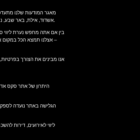
מאגר המודעות שלנו מתעדכן מ
אשדוד, אילת, באר שבע, נתניה, פתח תקווה ועוד. אנו בודקים כל מודעה שמפורסמת, כדי להבטיח מידע מדויק ואמין, ולהעניק לך שקט נפשי וביטחון בבחירת השירות.
בין אם אתה מחפש נערת ליווי סק
– אצלנו תמצא הכל במקום אחד
אנו מבינים את הצורך בפרטיות,
היתרון של אתר סקס אדיר
הגלישה באתר נועדה לספק חו