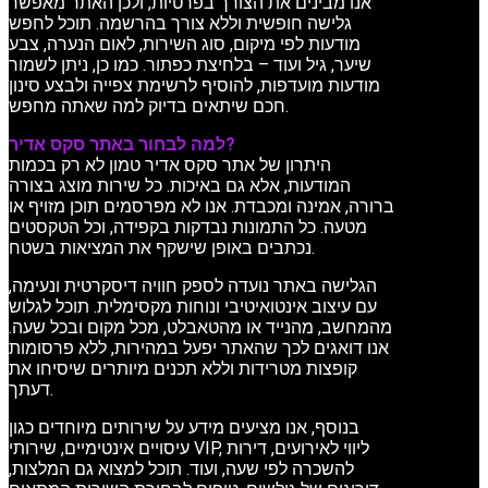
אנו מבינים את הצורך בפרטיות, ולכן האתר מאפשר
גלישה חופשית וללא צורך בהרשמה. תוכל לחפש
מודעות לפי מיקום, סוג השירות, לאום הנערה, צבע
שיער, גיל ועוד – בלחיצת כפתור. כמו כן, ניתן לשמור
מודעות מועדפות, להוסיף לרשימת צפייה ולבצע סינון
חכם שיתאים בדיוק למה שאתה מחפש.
למה לבחור באתר סקס אדיר?
היתרון של אתר סקס אדיר טמון לא רק בכמות
המודעות, אלא גם באיכות. כל שירות מוצג בצורה
ברורה, אמינה ומכבדת. אנו לא מפרסמים תוכן מזויף או
מטעה. כל התמונות נבדקות בקפידה, וכל הטקסטים
נכתבים באופן שישקף את המציאות בשטח.
הגלישה באתר נועדה לספק חוויה דיסקרטית ונעימה,
עם עיצוב אינטואיטיבי ונוחות מקסימלית. תוכל לגלוש
מהמחשב, מהנייד או מהטאבלט, מכל מקום ובכל שעה.
אנו דואגים לכך שהאתר יפעל במהירות, ללא פרסומות
קופצות מטרידות וללא תכנים מיותרים שיסיחו את
דעתך.
בנוסף, אנו מציעים מידע על שירותים מיוחדים כגון
עיסויים אינטימיים, שירותי VIP, ליווי לאירועים, דירות
להשכרה לפי שעה, ועוד. תוכל למצוא גם המלצות,