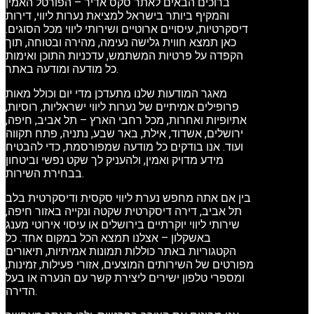
ברוכים הבאים לאתר סקס אדיר – הפורטל האמין
והמקיף ביותר בישראל למציאת נערות ליווי, דירות
דיסקרטיות, עיסויים ארוטיים ושירותי ליווי מכל הסוגים.
כאן תמצא חווית גלישה נעימה, מהירה ובטוחה, תוך
הקפדה על פרטיות המשתמש, עדכניות התוכן ואימות
כל מודעה ומודעה באתר.
מאגר המודעות שלנו מתעדכן מדי יום וכולל מאות
פרופילים אמיתיים של נערות ליווי ישראליות, רוסיות,
אתיופיות ואחרות, מכל רחבי הארץ – תל אביב, חיפה,
ירושלים, אשדוד, אילת, באר שבע, נתניה, פתח תקווה
ועוד. אנו בודקים כל מודעה שמפורסמת, כדי להבטיח
מידע מדויק ואמין, ולהעניק לך שקט נפשי וביטחון
בבחירת השירות.
בין אם אתה מחפש נערת ליווי סקסית ודיסקרטית בלב
תל אביב, דירה דיסקרטית שקטה ונקייה באזור חיפה,
שירותי ליווי יוקרתיים בירושלים או עיסוי אירוטי מענג
באשקלון – אצלנו תמצא הכל במקום אחד. כל
הקטגוריות באתר כוללות תמונות אמיתיות, תיאורים
מפורטים של השירותים המוצעים, אזורי פעילות, זמינות,
ומספרי טלפון ישירים ליצירת קשר עם הנערה או בעל
הדירה.