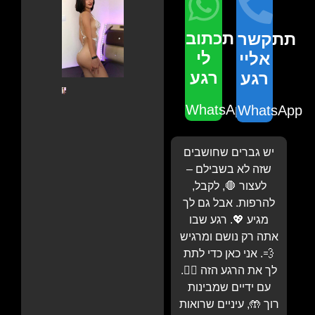
תכתוב
תתקשר
לי
אליי
רגע
רגע
WhatsApp
WhatsApp
יש גברים שחושבים
שזה לא בשבילם –
לעצור 🛑, לקבל,
להרפות. אבל גם לך
מגיע 💖. רגע שבו
אתה רק נושם ומרגיש
💨. אני כאן כדי לתת
לך את הרגע הזה 💆‍♂️.
עם ידיים שמבינות
רוך 🤲, עיניים שרואות