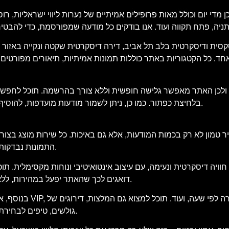
די יום וכולל מאות פרופילים אמיתיים של נערות ליווי ישראליות, רוס
סית ודיסקרטית בלב תל אביב, דירה דיסקרטית שקטה ונקייה באזור חיפה
. כל הקטגוריות באתר כוללות תמונות אמיתיות, תיאורים מפורטים של
 ולכן האתר מאפשר גלישה חופשית וללא צורך בהרשמה. תוכל לחפש מוד
בלחיצת כפתור. כמו כן, ניתן לשמור מודעות מועדפות, להוסיף לרשימת צפייה ולבצע סינון חכם שיתאים בדיוק למה שאתה מחפש.
 טמון לא רק בכמות המודעות, אלא גם באיכות. כל שירות מוצג בצורה
התמונות נבדקות בקפידה, וכל הטקסטים נכתבים באופן שישקף את המציאות בשטח.
ויה דיסקרטית ונעימה, עם עיצוב אינטואיטיבי ונוחות מקסימלית. ת
דואגים לכך שהאתר יפעל במהירות, ללא פרסומות קופצות מטרידות וללא תכנים מיותרים שיסיחו את דעתך.
בנוסף, אנו מציעים 
גולשים, טיפים לבחירת השירות המתאים לך וכלים נוספים שיסייעו לך לבצע החלטה חכמה.