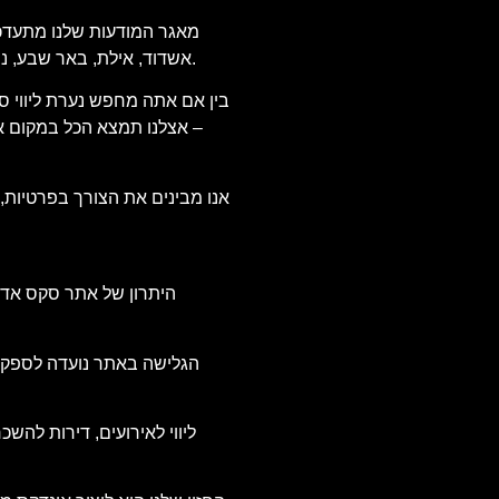
מאגר המודעות שלנו מתעדכן מ
אשדוד, אילת, באר שבע, נתניה, פתח תקווה ועוד. אנו בודקים כל מודעה שמפורסמת, כדי להבטיח מידע מדויק ואמין, ולהעניק לך שקט נפשי וביטחון בבחירת השירות.
בין אם אתה מחפש נערת ליווי סק
– אצלנו תמצא הכל במקום אחד
אנו מבינים את הצורך בפרטיות,
היתרון של אתר סקס אדיר
הגלישה באתר נועדה לספק חו