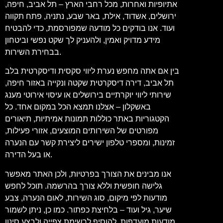
אתיופיות ואחרות, מכל רחבי הארץ – תל אביב, חיפה,
ירושלים, אשדוד, אילת, באר שבע, נתניה, פתח תקווה
ועוד. אנו בודקים כל מודעה שמפורסמת, כדי להבטיח
מידע מדויק ואמין, ולהעניק לך שקט נפשי וביטחון
בבחירת השירות.
בין אם אתה מחפש נערת ליווי סקסית ודיסקרטית בלב
תל אביב, דירה דיסקרטית שקטה ונקייה באזור חיפה,
שירותי ליווי יוקרתיים בירושלים או עיסוי אירוטי מענג
באשקלון – אצלנו תמצא הכל במקום אחד. כל
הקטגוריות באתר כוללות תמונות אמיתיות, תיאורים
מפורטים של השירותים המוצעים, אזורי פעילות,
זמינות, ומספרי טלפון ישירים ליצירת קשר עם הנערה
או בעל הדירה.
אנו מבינים את הצורך בפרטיות, ולכן האתר מאפשר
גלישה חופשית וללא צורך בהרשמה. תוכל לחפש
מודעות לפי מיקום, סוג השירות, לאום הנערה, צבע
שיער, גיל ועוד – בלחיצת כפתור. כמו כן, ניתן לשמור
מודעות מועדפות, להוסיף לרשימת צפייה ולבצע סינון