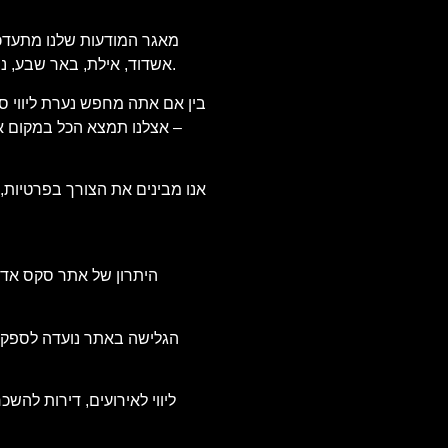
מאגר המודעות שלנו מתעדכן מ
אשדוד, אילת, באר שבע, נתניה, פתח תקווה ועוד. אנו בודקים כל מודעה שמפורסמת, כדי להבטיח מידע מדויק ואמין, ולהעניק לך שקט נפשי וביטחון בבחירת השירות.
בין אם אתה מחפש נערת ליווי סק
– אצלנו תמצא הכל במקום אחד
אנו מבינים את הצורך בפרטיות,
היתרון של אתר סקס אדיר
הגלישה באתר נועדה לספק חו