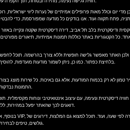
חווית גלישה נעימה, מהירה ובטוחה, תוך הקפדה על פרטיות המשתמש, עדכניות התוכן ואימות כל מודעה ומודעה באתר.
די יום וכולל מאות פרופילים אמיתיים של נערות ליווי ישראליות, רוס
סית ודיסקרטית בלב תל אביב, דירה דיסקרטית שקטה ונקייה באזור חיפה
. כל הקטגוריות באתר כוללות תמונות אמיתיות, תיאורים מפורטים של
 ולכן האתר מאפשר גלישה חופשית וללא צורך בהרשמה. תוכל לחפש מוד
בלחיצת כפתור. כמו כן, ניתן לשמור מודעות מועדפות, להוסיף לרשימת צפייה ולבצע סינון חכם שיתאים בדיוק למה שאתה מחפש.
 טמון לא רק בכמות המודעות, אלא גם באיכות. כל שירות מוצג בצורה
התמונות נבדקות בקפידה, וכל הטקסטים נכתבים באופן שישקף את המציאות בשטח.
ויה דיסקרטית ונעימה, עם עיצוב אינטואיטיבי ונוחות מקסימלית. ת
דואגים לכך שהאתר יפעל במהירות, ללא פרסומות קופצות מטרידות וללא תכנים מיותרים שיסיחו את דעתך.
בנוסף, אנו מציעים 
גולשים, טיפים לבחירת השירות המתאים לך וכלים נוספים שיסייעו לך לבצע החלטה חכמה.