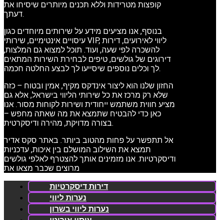
קופצות מטרידות וללא תכנים מיותרים שיסיחו את
דעתך.
בנוסף, אנו מציעים מידע על שירותים מיוחדים כגון
עיסויים אינטימיים, שירותי VIP, ליווי לאירועים, דירות
להשכרה לפי שעה, ועוד. תוכל למצוא גם המלצות,
דירוגים של גולשים, טיפים לבחירת השירות המתאים
לך וכלים נוספים שיסייעו לך לבצע החלטה חכמה.
החזון שלנו הוא ליצור אינדקס מקיף, אמין ובטוח – כזה
שלא רק מרכז את כל שירותי הליווי בישראל, אלא גם
מציע חווית משתמש ייחודית ושירות לקוחות מסור. אנו
כאן כדי להבטיח שתמצא את מה שאתה מחפש –
בצורה מדויקת, מהירה ודיסקרטית.
אל תתפשר על פחות מהטוב ביותר. באתר סקס אדיר
תמצא את השילוב המושלם בין איכות, עדכניות
ודיסקרטיות. אנו מזמינים אותך להצטרף לאלפי גולשים
מרוצים שכבר מצאו את
דירות דיסקרטיות
נערות ליווי
נערות ליווי בשרון