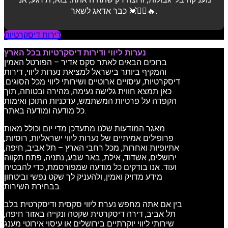
כבר אדאג לשאר 💓💆‍♂️🔥.
דירות דיסקרטיות
נערות ליווי ודירות דיסקרטיות בכל הארץ
ברוכים הבאים לאתר סקס אדיר – הפורטל האמין
והמקיף ביותר בישראל למציאת נערות ליווי, דירות
דיסקרטיות, עיסויים ארוטיים ושירותי ליווי מכל הסוגים.
כאן תמצא חווית גלישה נעימה, מהירה ובטוחה, תוך
הקפדה על פרטיות המשתמש, עדכניות התוכן ואימות
כל מודעה ומודעה באתר.
מאגר המודעות שלנו מתעדכן מדי יום וכולל מאות
פרופילים אמיתיים של נערות ליווי ישראליות, רוסיות,
אתיופיות ואחרות, מכל רחבי הארץ – תל אביב, חיפה,
ירושלים, אשדוד, אילת, באר שבע, נתניה, פתח תקווה
ועוד. אנו בודקים כל מודעה שמפורסמת, כדי להבטיח
מידע מדויק ואמין, ולהעניק לך שקט נפשי וביטחון
בבחירת השירות.
בין אם אתה מחפש נערת ליווי סקסית ודיסקרטית בלב
תל אביב, דירה דיסקרטית שקטה ונקייה באזור חיפה,
שירותי ליווי יוקרתיים בירושלים או עיסוי אירוטי מענג