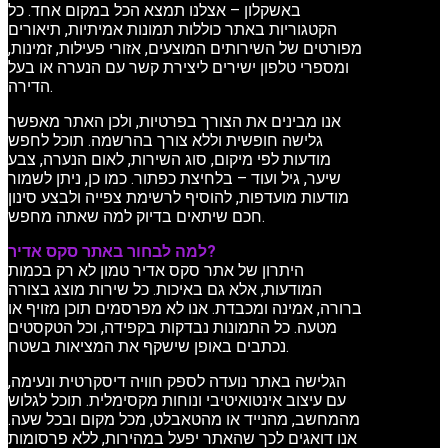
באשקלון – אצלנו תמצא הכל במקום אחד. כל
הקטגוריות באתר כוללות תמונות אמיתיות, תיאורים
מפורטים של השירותים המוצעים, אזורי פעילות, זמינות,
ומספרי טלפון ישירים ליצירת קשר עם הנערה או בעל
הדירה.
אנו מבינים את הצורך בפרטיות, ולכן האתר מאפשר
גלישה חופשית וללא צורך בהרשמה. תוכל לחפש
מודעות לפי מיקום, סוג השירות, לאום הנערה, צבע
שיער, גיל ועוד – בלחיצת כפתור. כמו כן, ניתן לשמור
מודעות מועדפות, להוסיף לרשימת צפייה ולבצע סינון
חכם שיתאים בדיוק למה שאתה מחפש.
למה לבחור באתר סקס אדיר?
היתרון של אתר סקס אדיר טמון לא רק בכמות
המודעות, אלא גם באיכות. כל שירות מוצג בצורה
ברורה, אמינה ומכבדת. אנו לא מפרסמים תוכן מזויף או
מטעה. כל התמונות נבדקות בקפידה, וכל הטקסטים
נכתבים באופן שישקף את המציאות בשטח.
הגלישה באתר נועדה לספק חוויה דיסקרטית ונעימה,
עם עיצוב אינטואיטיבי ונוחות מקסימלית. תוכל לגלוש
מהמחשב, מהנייד או מהטאבלט, מכל מקום ובכל שעה.
אנו דואגים לכך שהאתר יפעל במהירות, ללא פרסומות