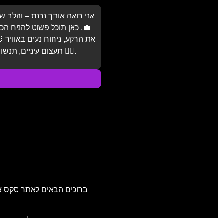
אני רואה אותך נכנס – והלב ש
💼, כאן תוכל פשוט להניח הכו
את הרקע, ניחוח נעים באוויר 
תעצום עיניים, תנשום עמוק 💨. תן לי להזכיר לך שאתה חשוב 💆‍♂️.
ברוכים הבאים לאתר סקס אדיר