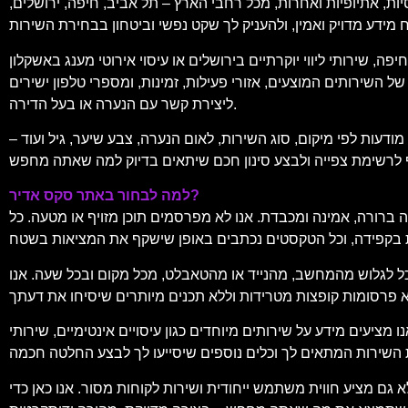
יות, אתיופיות ואחרות, מכל רחבי הארץ – תל אביב, חיפה, ירושלים,
, שירותי ליווי יוקרתיים בירושלים או עיסוי אירוטי מענג באשקלון
 השירותים המוצעים, אזורי פעילות, זמינות, ומספרי טלפון ישירים
ליצירת קשר עם הנערה או בעל הדירה.
עות לפי מיקום, סוג השירות, לאום הנערה, צבע שיער, גיל ועוד –
למה לבחור באתר סקס אדיר?
 ברורה, אמינה ומכבדת. אנו לא מפרסמים תוכן מזויף או מטעה. כל
וכל לגלוש מהמחשב, מהנייד או מהטאבלט, מכל מקום ובכל שעה. אנו
מידע על שירותים מיוחדים כגון עיסויים אינטימיים, שירותי VIP, ליווי לאירועים, דירות להשכרה לפי שעה, ועוד. תוכל למצוא גם המלצות, דירוגים של
א גם מציע חווית משתמש ייחודית ושירות לקוחות מסור. אנו כאן כדי