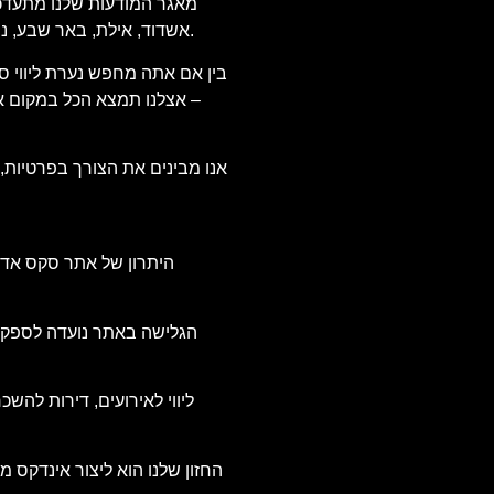
מאגר המודעות שלנו מתעדכן מ
אשדוד, אילת, באר שבע, נתניה, פתח תקווה ועוד. אנו בודקים כל מודעה שמפורסמת, כדי להבטיח מידע מדויק ואמין, ולהעניק לך שקט נפשי וביטחון בבחירת השירות.
בין אם אתה מחפש נערת ליווי סק
– אצלנו תמצא הכל במקום אחד
אנו מבינים את הצורך בפרטיות,
היתרון של אתר סקס אדיר
הגלישה באתר נועדה לספק חו
החזון שלנו הוא ליצור אינדקס מ