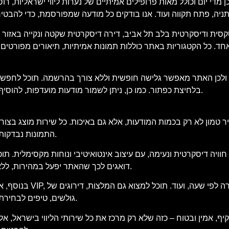
די יום וכולל מאות פרופילים אמיתיים של נערות ליווי ישראליות, רוס
סית ודיסקרטית בלב תל אביב, דירה דיסקרטית שקטה ונקייה באזור חיפה
. כל הקטגוריות באתר כוללות תמונות אמיתיות, תיאורים מפורטים של
 ולכן האתר מאפשר גלישה חופשית וללא צורך בהרשמה. תוכל לחפש מוד
בלחיצת כפתור. כמו כן, ניתן לשמור מודעות מועדפות, להוסיף לרשימת צפייה ולבצע סינון חכם שיתאים בדיוק למה שאתה מחפש.
 טמון לא רק בכמות המודעות, אלא גם באיכות. כל שירות מוצג בצורה
התמונות נבדקות בקפידה, וכל הטקסטים נכתבים באופן שישקף את המציאות בשטח.
ויה דיסקרטית ונעימה, עם עיצוב אינטואיטיבי ונוחות מקסימלית. ת
דואגים לכך שהאתר יפעל במהירות, ללא פרסומות קופצות מטרידות וללא תכנים מיותרים שיסיחו את דעתך.
בנוסף, אנו מציעים 
גולשים, טיפים לבחירת השירות המתאים לך וכלים נוספים שיסייעו לך לבצע החלטה חכמה.
קיף, אמין ובטוח – כזה שלא רק מרכז את כל שירותי הליווי בישראל, אל