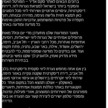
ברוכים הבאים לאתר סקס אדיר – הפורטל האמין
והמקיף ביותר בישראל למציאת נערות ליווי, דירות
דיסקרטיות, עיסויים ארוטיים ושירותי ליווי מכל הסוגים.
כאן תמצא חווית גלישה נעימה, מהירה ובטוחה, תוך
הקפדה על פרטיות המשתמש, עדכניות התוכן ואימות
כל מודעה ומודעה באתר.
מאגר המודעות שלנו מתעדכן מדי יום וכולל מאות
פרופילים אמיתיים של נערות ליווי ישראליות, רוסיות,
אתיופיות ואחרות, מכל רחבי הארץ – תל אביב, חיפה,
ירושלים, אשדוד, אילת, באר שבע, נתניה, פתח תקווה
ועוד. אנו בודקים כל מודעה שמפורסמת, כדי להבטיח
מידע מדויק ואמין, ולהעניק לך שקט נפשי וביטחון
בבחירת השירות.
בין אם אתה מחפש נערת ליווי סקסית ודיסקרטית בלב
תל אביב, דירה דיסקרטית שקטה ונקייה באזור חיפה,
שירותי ליווי יוקרתיים בירושלים או עיסוי אירוטי מענג
באשקלון – אצלנו תמצא הכל במקום אחד. כל
הקטגוריות באתר כוללות תמונות אמיתיות, תיאורים
מפורטים של השירותים המוצעים, אזורי פעילות, זמינות,
ומספרי טלפון ישירים ליצירת קשר עם הנערה או בעל
הדירה.