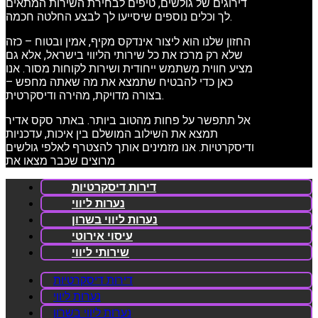
דירוגים של גולשים, טיפים לבחירת השירות המתאים
לך וכלים נוספים שיסייעו לך לבצע החלטה חכמה.
החזון שלנו הוא ליצור אינדקס מקיף, אמין ובטוח – כזה
שלא רק מרכז את כל שירותי הליווי בישראל, אלא גם
מציע חווית משתמש ייחודית ושירות לקוחות מסור. אנו
כאן כדי להבטיח שתמצא את מה שאתה מחפש –
בצורה מדויקת, מהירה ודיסקרטית.
אל תתפשר על פחות מהטוב ביותר. באתר סקס אדיר
תמצא את השילוב המושלם בין איכות, עדכניות
ודיסקרטיות. אנו מזמינים אותך להצטרף לאלפי גולשים
מרוצים שכבר מצאו את
דירות דיסקרטיות
נערות ליווי
נערות ליווי בשרון
עיסוי אירוטי
שירותי ליווי
דירות דיסקרטיות
נערות ליווי
נערות ליווי בשרון