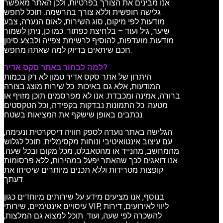
אנו מבינים את הצורך בפרטיות, ולכן האתר מאפשר
גלישה חופשית וללא צורך בהרשמה. תוכל לחפש
מודעות לפי מיקום, סוג השירות, לאום הנערה, צבע
שיער, גיל ועוד – בלחיצת כפתור. כמו כן, ניתן לשמור
מודעות מועדפות, להוסיף לרשימת צפייה ולבצע סינון
חכם שיתאים בדיוק למה שאתה מחפש.
למה לבחור באתר סקס אדיר?
היתרון של אתר סקס אדיר טמון לא רק בכמות
המודעות, אלא גם באיכות. כל שירות מוצג בצורה
ברורה, אמינה ומכבדת. אנו לא מפרסמים תוכן מזויף או
מטעה. כל התמונות נבדקות בקפידה, וכל הטקסטים
נכתבים באופן שישקף את המציאות בשטח.
הגלישה באתר נועדה לספק חוויה דיסקרטית ונעימה,
עם עיצוב אינטואיטיבי ונוחות מקסימלית. תוכל לגלוש
מהמחשב, מהנייד או מהטאבלט, מכל מקום ובכל שעה.
אנו דואגים לכך שהאתר יפעל במהירות, ללא פרסומות
קופצות מטרידות וללא תכנים מיותרים שיסיחו את
דעתך.
בנוסף, אנו מציעים מידע על שירותים מיוחדים כגון
עיסויים אינטימיים, שירותי VIP, ליווי לאירועים, דירות
להשכרה לפי שעה, ועוד. תוכל למצוא גם המלצות,