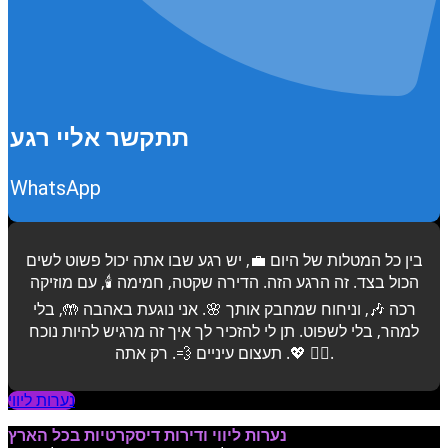
תתקשר אליי רגע
WhatsApp
בין כל המטלות של היום 💼, יש רגע שבו אתה יכול פשוט לשים
הכול בצד. זה הרגע הזה. הדירה שקטה, חמימה 🕯️, עם מוזיקה
רכה 🎶, וניחוח שמחבק אותך 🌸. אני נוגעת באהבה 🤲, בלי
למהר, בלי לשפוט. תן לי להזכיר לך איך זה מרגיש להיות נוכח
💖. תעצום עיניים 💨. רק אתה 💆‍♂️.
נערות ליווי
נערות ליווי ודירות דיסקרטיות בכל הארץ