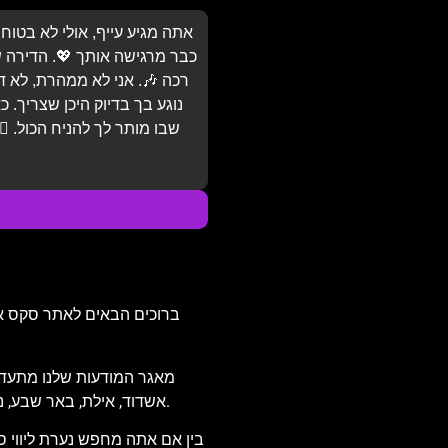
אתה מגיע עייף, אולי לא בטו
כבר מרגישה אותך 💖. הדירה של
רכה 🎶. אני לא ממהרת, לא ד
נוגע בך בדיוק היכן שצריך. כ
שבו מותר לך להניח הכול. 💆
ברוכים הבאים לאתר סקס אדיר
מאגר המודעות שלנו מתעדכן 
אשדוד, אילת, באר שבע, נתניה, פתח תקווה ועוד. אנו בודקים כל מודעה שמפורסמת, כדי להבטיח מידע מדויק ואמין, ולהעניק לך שקט נפשי וביטחון בבחירת השירות.
בין אם אתה מחפש נערת ליווי סק