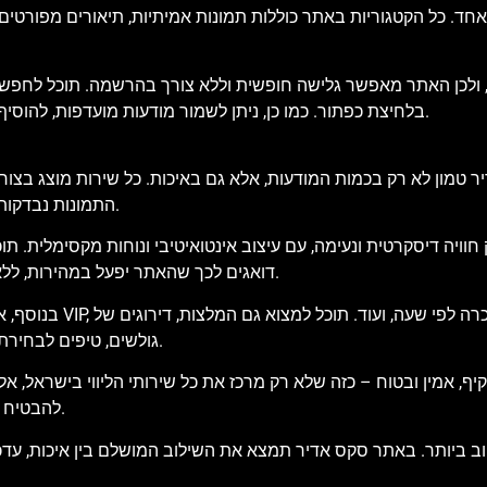
ד. כל הקטגוריות באתר כוללות תמונות אמיתיות, תיאורים מפורטים של
 ולכן האתר מאפשר גלישה חופשית וללא צורך בהרשמה. תוכל לחפש מוד
בלחיצת כפתור. כמו כן, ניתן לשמור מודעות מועדפות, להוסיף לרשימת צפייה ולבצע סינון חכם שיתאים בדיוק למה שאתה מחפש.
 טמון לא רק בכמות המודעות, אלא גם באיכות. כל שירות מוצג בצורה
התמונות נבדקות בקפידה, וכל הטקסטים נכתבים באופן שישקף את המציאות בשטח.
וויה דיסקרטית ונעימה, עם עיצוב אינטואיטיבי ונוחות מקסימלית. ת
דואגים לכך שהאתר יפעל במהירות, ללא פרסומות קופצות מטרידות וללא תכנים מיותרים שיסיחו את דעתך.
בנוסף, אנו מציעים
גולשים, טיפים לבחירת השירות המתאים לך וכלים נוספים שיסייעו לך לבצע החלטה חכמה.
קיף, אמין ובטוח – כזה שלא רק מרכז את כל שירותי הליווי בישראל, אל
להבטיח שתמצא את מה שאתה מחפש – בצורה מדויקת, מהירה ודיסקרטית.
ביותר. באתר סקס אדיר תמצא את השילוב המושלם בין איכות, עדכני