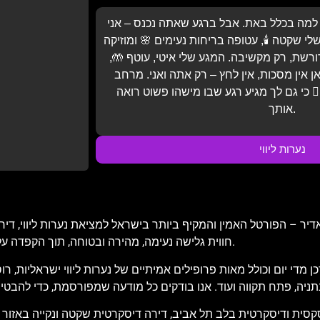
ח למה בכלל באת. אבל ברגע שאתה נכנס – אני
י שקטה 🕯️, עטופה בריחות נעימים 🌸 ומוזיקה
ורשת, רק מקשיבה. המגע שלי איטי, עוטף 🤲,
אן אין מסכות, אין לחץ – רק אתה ואני. מרחב
‍♂️ כי גם לך מגיע רגע שבו מישהו פשוט רואה
אותך.
נערות ליווי
 – הפורטל האמין והמקיף ביותר בישראל למציאת נערות ליווי, דירות 
חווית גלישה נעימה, מהירה ובטוחה, תוך הקפדה על פרטיות המשתמש, עדכניות התוכן ואימות כל מודעה ומודעה באתר.
מדי יום וכולל מאות פרופילים אמיתיים של נערות ליווי ישראליות, רוס
סית ודיסקרטית בלב תל אביב, דירה דיסקרטית שקטה ונקייה באזור חיפה