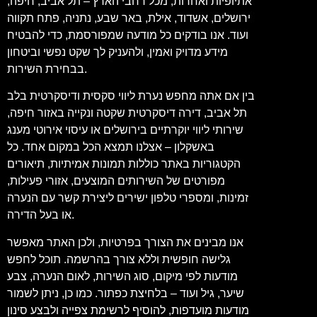
אתיופיות ואחרות, מכל רחבי הארץ – תל אביב, חיפה,
ירושלים, אשדוד, אילת, באר שבע, נתניה, פתח תקווה
ועוד. אנו בודקים כל מודעה שמפורסמת, כדי להבטיח
מידע מדויק ואמין, ולהעניק לך שקט נפשי וביטחון
בבחירת השירות.
בין אם אתה מחפש נערת ליווי סקסית ודיסקרטית בלב
תל אביב, דירה דיסקרטית שקטה ונקייה באזור חיפה,
שירותי ליווי יוקרתיים בירושלים או עיסוי אירוטי מענג
באשקלון – אצלנו תמצא הכל במקום אחד. כל
הקטגוריות באתר כוללות תמונות אמיתיות, תיאורים
מפורטים של השירותים המוצעים, אזורי פעילות,
זמינות, ומספרי טלפון ישירים ליצירת קשר עם הנערה
או בעל הדירה.
אנו מבינים את הצורך בפרטיות, ולכן האתר מאפשר
גלישה חופשית וללא צורך בהרשמה. תוכל לחפש
מודעות לפי מיקום, סוג השירות, לאום הנערה, צבע
שיער, גיל ועוד – בלחיצת כפתור. כמו כן, ניתן לשמור
מודעות מועדפות, להוסיף לרשימת צפייה ולבצע סינון