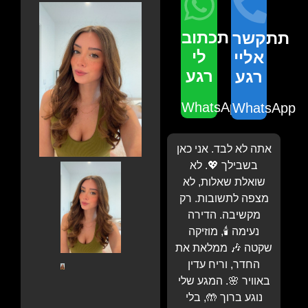
תכתוב
תתקשר
לי
אליי
רגע
רגע
WhatsApp
WhatsApp
אתה לא לבד. אני כאן
בשבילך 💖. לא
שואלת שאלות, לא
מצפה לתשובות. רק
מקשיבה. הדירה
נעימה 🕯️, מוזיקה
שקטה 🎶 ממלאת את
החדר, וריח עדין
באוויר 🌸. המגע שלי
נוגע ברוך 🤲, בלי