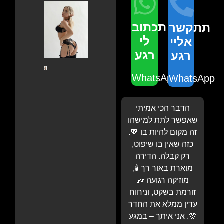
תכתוב
תתקשר
לי
אליי
רגע
רגע
WhatsApp
WhatsApp
הדבר הכי אמיתי
שאפשר לתת למישהו
זה מקום להיות בו 💖.
כזה שאין בו שיפוט,
רק קבלה. הדירה
מוארת באור רך 🕯️,
מוזיקה רגועה 🎶
זורמת בשקט, וניחוח
עדין ממלא את החדר
🌸. אני איתך – במגע