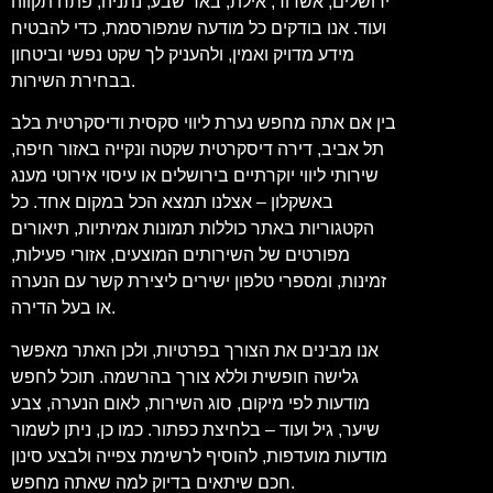
ירושלים, אשדוד, אילת, באר שבע, נתניה, פתח תקווה
ועוד. אנו בודקים כל מודעה שמפורסמת, כדי להבטיח
מידע מדויק ואמין, ולהעניק לך שקט נפשי וביטחון
בבחירת השירות.
בין אם אתה מחפש נערת ליווי סקסית ודיסקרטית בלב
תל אביב, דירה דיסקרטית שקטה ונקייה באזור חיפה,
שירותי ליווי יוקרתיים בירושלים או עיסוי אירוטי מענג
באשקלון – אצלנו תמצא הכל במקום אחד. כל
הקטגוריות באתר כוללות תמונות אמיתיות, תיאורים
מפורטים של השירותים המוצעים, אזורי פעילות,
זמינות, ומספרי טלפון ישירים ליצירת קשר עם הנערה
או בעל הדירה.
אנו מבינים את הצורך בפרטיות, ולכן האתר מאפשר
גלישה חופשית וללא צורך בהרשמה. תוכל לחפש
מודעות לפי מיקום, סוג השירות, לאום הנערה, צבע
שיער, גיל ועוד – בלחיצת כפתור. כמו כן, ניתן לשמור
מודעות מועדפות, להוסיף לרשימת צפייה ולבצע סינון
חכם שיתאים בדיוק למה שאתה מחפש.