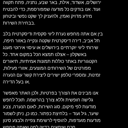
ירושלים, אשדוד, אילת, באר שבע, נתניה, פתח תקווה
ועוד. אנו בודקים כל מודעה שמפורסמת, כדי להבטיח
מידע מדויק ואמין, ולהעניק לך שקט נפשי וביטחון
בבחירת השירות.
בין אם אתה מחפש נערת ליווי סקסית ודיסקרטית בלב
תל אביב, דירה דיסקרטית שקטה ונקייה באזור חיפה,
שירותי ליווי יוקרתיים בירושלים או עיסוי אירוטי מענג
באשקלון – אצלנו תמצא הכל במקום אחד. כל
הקטגוריות באתר כוללות תמונות אמיתיות, תיאורים
מפורטים של השירותים המוצעים, אזורי פעילות,
זמינות, ומספרי טלפון ישירים ליצירת קשר עם הנערה
או בעל הדירה.
אנו מבינים את הצורך בפרטיות, ולכן האתר מאפשר
גלישה חופשית וללא צורך בהרשמה. תוכל לחפש
מודעות לפי מיקום, סוג השירות, לאום הנערה, צבע
שיער, גיל ועוד – בלחיצת כפתור. כמו כן, ניתן לשמור
מודעות מועדפות, להוסיף לרשימת צפייה ולבצע סינון
חכם שיתאים בדיוק למה שאתה מחפש.