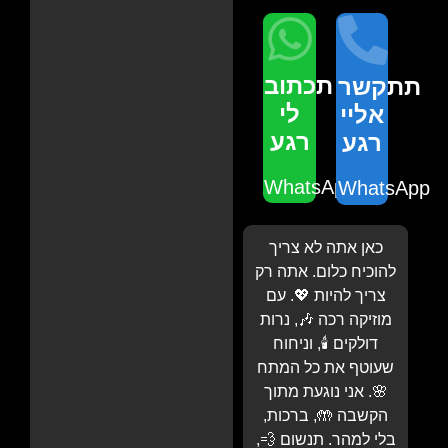
תכתוב
תתקשר
לי
אליי
רגע
רגע
WhatsApp
WhatsApp
כאן אתה לא צריך
להוכיח כלום. אתה רק
צריך להיות 💖. עם
מוזיקה רכה 🎶, נרות
דולקים 🕯️, וניחוח
שעוטף את כל המתח
🌸. אני נוגעת מתוך
הקשבה 🤲, ברכות,
בלי למהר. תנשום 💨,