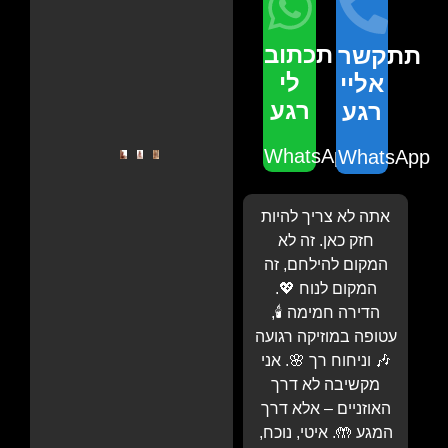
תכתוב
תתקשר
לי
אליי
רגע
רגע
WhatsApp
WhatsApp
אתה לא צריך להיות
חזק כאן. זה לא
המקום להילחם, זה
המקום לנוח 💖.
הדירה חמימה 🕯️,
עטופה במוזיקה רגועה
🎶 וניחוח רך 🌸. אני
מקשיבה לא דרך
האוזניים – אלא דרך
המגע 🤲. איטי, נוכח,