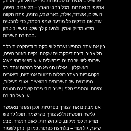
פרופילים אמיתיים של נערות ליווי ישראליות, רוסיות,
אתיופיות ואחרות, מכל רחבי הארץ – תל אביב, חיפה,
ירושלים, אשדוד, אילת, באר שבע, נתניה, פתח תקווה
ועוד. אנו בודקים כל מודעה שמפורסמת, כדי להבטיח
מידע מדויק ואמין, ולהעניק לך שקט נפשי וביטחון
בבחירת השירות.
בין אם אתה מחפש נערת ליווי סקסית ודיסקרטית בלב
תל אביב, דירה דיסקרטית שקטה ונקייה באזור חיפה,
שירותי ליווי יוקרתיים בירושלים או עיסוי אירוטי מענג
באשקלון – אצלנו תמצא הכל במקום אחד. כל
הקטגוריות באתר כוללות תמונות אמיתיות, תיאורים
מפורטים של השירותים המוצעים, אזורי פעילות,
זמינות, ומספרי טלפון ישירים ליצירת קשר עם הנערה
או בעל הדירה.
אנו מבינים את הצורך בפרטיות, ולכן האתר מאפשר
גלישה חופשית וללא צורך בהרשמה. תוכל לחפש
מודעות לפי מיקום, סוג השירות, לאום הנערה, צבע
שיער, גיל ועוד – בלחיצת כפתור. כמו כן, ניתן לשמור