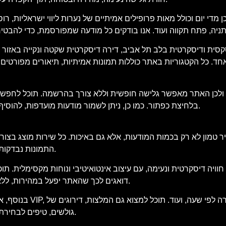
די יום וכולל מאות פרופילים אמיתיים של נערות ליווי ישראליות, רוס
סית ודיסקרטית בלב תל אביב, דירה דיסקרטית שקטה ונקייה באזור חיפה
. כל הקטגוריות באתר כוללות תמונות אמיתיות, תיאורים מפורטים של
 ולכן האתר מאפשר גלישה חופשית וללא צורך בהרשמה. תוכל לחפש מוד
בלחיצת כפתור. כמו כן, ניתן לשמור מודעות מועדפות, להוסיף לרשימת צפייה ולבצע סינון חכם שיתאים בדיוק למה שאתה מחפש.
 טמון לא רק בכמות המודעות, אלא גם באיכות. כל שירות מוצג בצורה
התמונות נבדקות בקפידה, וכל הטקסטים נכתבים באופן שישקף את המציאות בשטח.
ויה דיסקרטית ונעימה, עם עיצוב אינטואיטיבי ונוחות מקסימלית. ת
דואגים לכך שהאתר יפעל במהירות, ללא פרסומות קופצות מטרידות וללא תכנים מיותרים שיסיחו את דעתך.
בנוסף, אנו מציעים 
גולשים, טיפים לבחירת השירות המתאים לך וכלים נוספים שיסייעו לך לבצע החלטה חכמה.