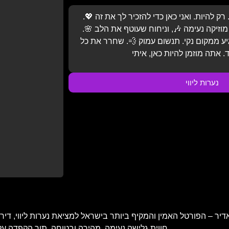
אתה לא צריך להיות מושלם. רק להיות. ואני כ
הדירה מלאה באור חמים 🕯️, מוזיקה נעימה 
המגע שלי איטי 🤲, מדויק, מגיע ממקום נקי.
נערות ליווי
 למציאת נערות ליווי, דירות דיסקרטיות, עיסויים ארוטיים ושירותי 
חווית גלישה נעימה, מהירה ובטוחה, תוך הקפדה על פרטיות המשתמש, עדכניות התוכן ואימות כל מודעה ומודעה באתר.