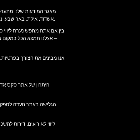
מאגר המודעות שלנו מתעדכן מ
אשדוד, אילת, באר שבע, נתניה, פתח תקווה ועוד. אנו בודקים כל מודעה שמפורסמת, כדי להבטיח מידע מדויק ואמין, ולהעניק לך שקט נפשי וביטחון בבחירת השירות.
בין אם אתה מחפש נערת ליווי סק
– אצלנו תמצא הכל במקום אחד
אנו מבינים את הצורך בפרטיות,
היתרון של אתר סקס אדיר
הגלישה באתר נועדה לספק חו