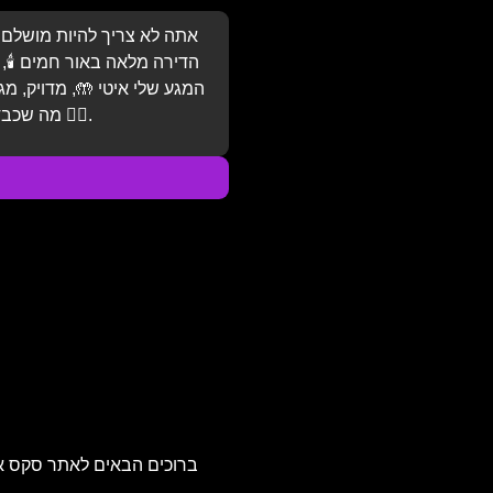
אן כדי להזכיר לך את זה 💖.
, וניחוח שעוטף את הלב 🌸.
 תנשום עמוק 💨. שחרר את כל
מה שכבד. אתה מוזמן להיות כאן, איתי 💆‍♂️.
ליווי מכל הסוגים. כאן תמצא