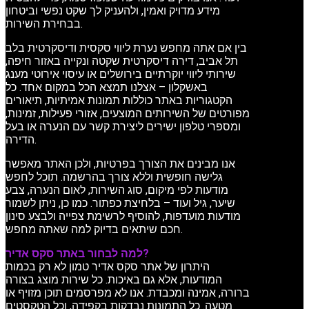
מידע מדויק ואמין, ולהעניק לך שקט נפשי וביטחון
בבחירת השירות.
בין אם אתה מחפש נערת ליווי סקסית ודיסקרטית בלב
תל אביב, דירה דיסקרטית שקטה ונקייה באזור חיפה,
שירותי ליווי יוקרתיים בירושלים או עיסוי אירוטי מענג
באשקלון – אצלנו תמצא הכל במקום אחד. כל
הקטגוריות באתר כוללות תמונות אמיתיות, תיאורים
מפורטים של השירותים המוצעים, אזורי פעילות, זמינות,
ומספרי טלפון ישירים ליצירת קשר עם הנערה או בעל
הדירה.
אנו מבינים את הצורך בפרטיות, ולכן האתר מאפשר
גלישה חופשית וללא צורך בהרשמה. תוכל לחפש
מודעות לפי מיקום, סוג השירות, לאום הנערה, צבע
שיער, גיל ועוד – בלחיצת כפתור. כמו כן, ניתן לשמור
מודעות מועדפות, להוסיף לרשימת צפייה ולבצע סינון
חכם שיתאים בדיוק למה שאתה מחפש.
למה לבחור באתר סקס אדיר?
היתרון של אתר סקס אדיר טמון לא רק בכמות
המודעות, אלא גם באיכות. כל שירות מוצג בצורה
ברורה, אמינה ומכבדת. אנו לא מפרסמים תוכן מזויף או
מטעה. כל התמונות נבדקות בקפידה, וכל הטקסטים