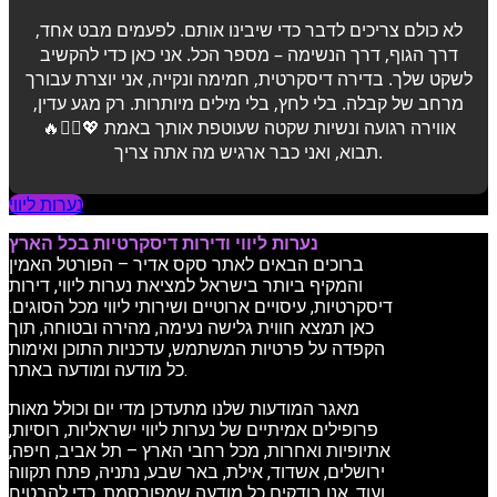
לא כולם צריכים לדבר כדי שיבינו אותם. לפעמים מבט אחד,
דרך הגוף, דרך הנשימה – מספר הכל. אני כאן כדי להקשיב
לשקט שלך. בדירה דיסקרטית, חמימה ונקייה, אני יוצרת עבורך
מרחב של קבלה. בלי לחץ, בלי מילים מיותרות. רק מגע עדין,
אווירה רגועה ונשיות שקטה שעוטפת אותך באמת 💖💆‍♂️🔥
תבוא, ואני כבר ארגיש מה אתה צריך.
נערות ליווי
נערות ליווי ודירות דיסקרטיות בכל הארץ
ברוכים הבאים לאתר סקס אדיר – הפורטל האמין
והמקיף ביותר בישראל למציאת נערות ליווי, דירות
דיסקרטיות, עיסויים ארוטיים ושירותי ליווי מכל הסוגים.
כאן תמצא חווית גלישה נעימה, מהירה ובטוחה, תוך
הקפדה על פרטיות המשתמש, עדכניות התוכן ואימות
כל מודעה ומודעה באתר.
מאגר המודעות שלנו מתעדכן מדי יום וכולל מאות
פרופילים אמיתיים של נערות ליווי ישראליות, רוסיות,
אתיופיות ואחרות, מכל רחבי הארץ – תל אביב, חיפה,
ירושלים, אשדוד, אילת, באר שבע, נתניה, פתח תקווה
ועוד. אנו בודקים כל מודעה שמפורסמת, כדי להבטיח