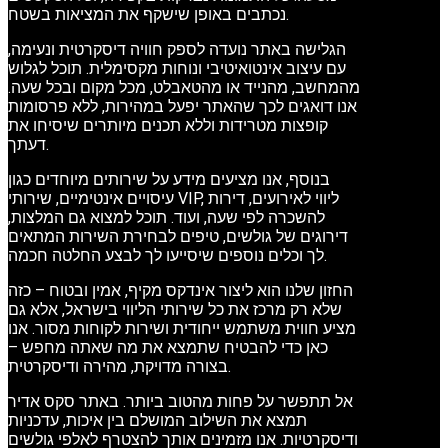
נכתבים באופן שישקף את המציאות בשטח.
הגלישה באתר נועדה לספק חוויה דיסקרטית ונעימה,
עם עיצוב אינטואיטיבי ונוחות מקסימלית. תוכל לגלוש
מהמחשב, מהנייד או מהטאבלט, מכל מקום ובכל שעה.
אנו דואגים לכך שהאתר יפעל במהירות, ללא פרסומות
קופצות מטרידות וללא תכנים מיותרים שיסיחו את
דעתך.
בנוסף, אנו מציעים מידע על שירותים מיוחדים כגון
עיסויים אינטימיים, שירותי VIP, ליווי לאירועים, דירות
להשכרה לפי שעה, ועוד. תוכל למצוא גם המלצות,
דירוגים של גולשים, טיפים לבחירת השירות המתאים
לך וכלים נוספים שיסייעו לך לבצע החלטה חכמה.
החזון שלנו הוא ליצור אינדקס מקיף, אמין ובטוח – כזה
שלא רק מרכז את כל שירותי הליווי בישראל, אלא גם
מציע חווית משתמש ייחודית ושירות לקוחות מסור. אנו
כאן כדי להבטיח שתמצא את מה שאתה מחפש –
בצורה מדויקת, מהירה ודיסקרטית.
אל תתפשר על פחות מהטוב ביותר. באתר סקס אדיר
תמצא את השילוב המושלם בין איכות, עדכניות
ודיסקרטיות. אנו מזמינים אותך להצטרף לאלפי גולשים